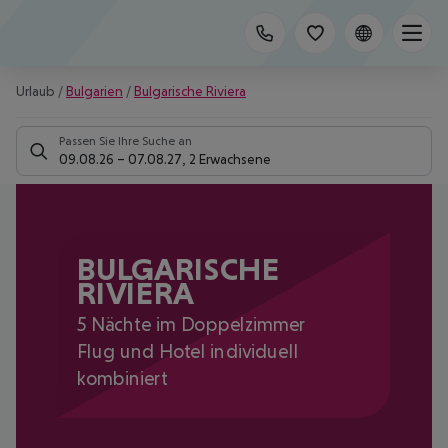
Urlaub
/
Bulgarien
/
Bulgarische Riviera
Passen Sie Ihre Suche an
09.08.26
–
07.08.27
,
2 Erwachsene
BULGARISCHE
RIVIERA
5 Nächte im Doppelzimmer
Flug und Hotel individuell
kombiniert