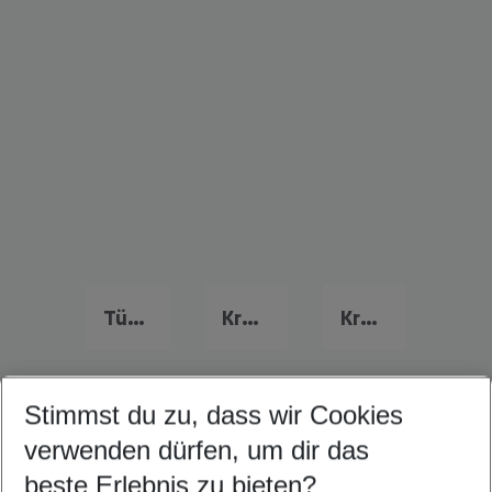
Türkei Urlaub
Kroatien Urlaub
Kreta Urlaub
Stimmst du zu, dass wir Cookies
Quicklinks
verwenden dürfen, um dir das
beste Erlebnis zu bieten?
Last Minute Bulgarische Riviera