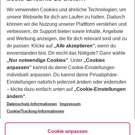
Wir verwenden Cookies und ähnliche Technologien, um
Familienurlaub Bulgarische Riviera
unsere Webseite für dich am Laufen zu halten. Dadurch
Pauschalreisen Bulgarische Riviera
können wir die Nutzung unserer Plattform verstehen und
verbessern, dir Support bieten sowie Inhalte, Angebote
Flug & Hotel Bulgarische Riviera
und Werbung anzeigen, die für dich relevant sind und zu
Frübucher Angebote Bulgarische Riviera für 2026
dir passen. Klicke auf
„Alle akzeptieren“
, wenn du
einverstanden bist. Dir reicht das Nötigste? Dann wähle
„Nur notwendige Cookies“
. Unter
„Cookies
anpassen“
kannst du deine Cookie-Einstellungen
Footer
Footer navigation
individuell anpassen. Du kannst deine Privatsphäre-
Über uns
Einstellungen natürlich jederzeit ändern oder widerrufen
AGB
– klicke dazu einfach unten auf
„Cookie-Einstellungen
Service & Hilfe
Bestpreisgarantie
ändern“
.
Datenschutz-Informationen
Impressum
Agenturbetreuung
Cookie-Einstellungen ändern
Folge uns
Barrierefreies Reisen
Cookie/Tracking-Informationen
Cookie-Richtlinie
Check-in
Datenschutz
FAQ
Fakten
Cookie anpassen
HanseMerkur Reiseversicherung
Flexibel buchen