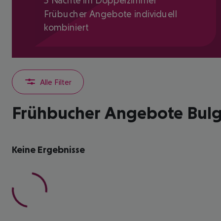
5 Nächte im Doppelzimmer
Frübucher Angebote individuell
kombiniert
Alle Filter
Frühbucher Angebote Bulga
Keine Ergebnisse