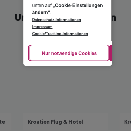
unten auf
„Cookie-Einstellungen
ändern“
.
Unsere Empfehlungen
Datenschutz-Informationen
Impressum
Cookie/Tracking-Informationen
Cookie anpassen
Nur notwendige Cookies
Alle
te
Kroatien Flug & Hotel
Kr