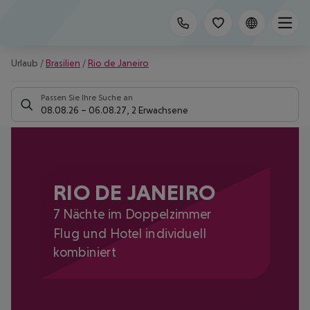
Urlaub
/
Brasilien
/
Rio de Janeiro
Passen Sie Ihre Suche an
08.08.26
–
06.08.27
,
2 Erwachsene
RIO DE JANEIRO
7 Nächte im Doppelzimmer
Flug und Hotel individuell
kombiniert