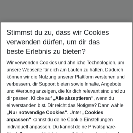
Stimmst du zu, dass wir Cookies
Kuba Urlaub
Mexiko Urlaub
Panama Urlaub
verwenden dürfen, um dir das
beste Erlebnis zu bieten?
Wir verwenden Cookies und ähnliche Technologien, um
Quicklinks
unsere Webseite für dich am Laufen zu halten. Dadurch
können wir die Nutzung unserer Plattform verstehen und
verbessern, dir Support bieten sowie Inhalte, Angebote
Flug & Hotel Rio de Janeiro
und Werbung anzeigen, die für dich relevant sind und zu
Pauschalreisen Rio de Janeiro
dir passen. Klicke auf
„Alle akzeptieren“
, wenn du
einverstanden bist. Dir reicht das Nötigste? Dann wähle
„Nur notwendige Cookies“
. Unter
„Cookies
anpassen“
kannst du deine Cookie-Einstellungen
Footer
Footer navigation
individuell anpassen. Du kannst deine Privatsphäre-
Über uns