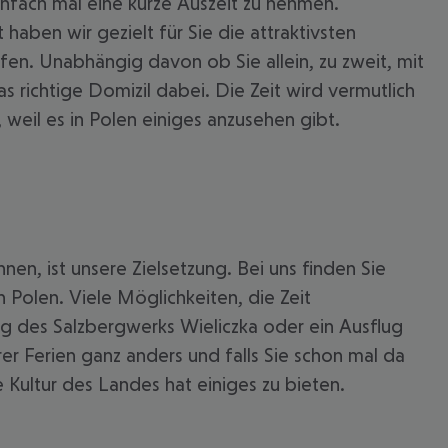
einfach mal eine kurze Auszeit zu nehmen.
haben wir gezielt für Sie die attraktivsten
pfen. Unabhängig davon ob Sie allein, zu zweit, mit
s richtige Domizil dabei. Die Zeit wird vermutlich
weil es in Polen einiges anzusehen gibt.
nen, ist unsere Zielsetzung. Bei uns finden Sie
 akzeptieren
Polen. Viele Möglichkeiten, die Zeit
ung des Salzbergwerks Wieliczka oder ein Ausflug
r Ferien ganz anders und falls Sie schon mal da
 Kultur des Landes hat einiges zu bieten.