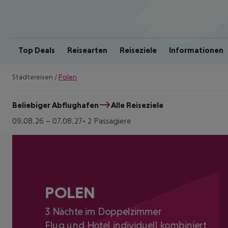
Top Deals
Reisearten
Reiseziele
Informationen
Städtereisen
/
Polen
Beliebiger Abflughafen
Alle Reiseziele
09.08.26
–
07.08.27
2 Passagiere
POLEN
3 Nächte im Doppelzimmer
Flug und Hotel individuell kombiniert