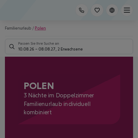
Familienurlaub
/
Polen
Passen Sie Ihre Suche an
10.08.26
–
08.08.27
,
2 Erwachsene
POLEN
3 Nächte im Doppelzimmer
Familienurlaub individuell
kombiniert