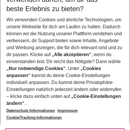
beste Erlebnis zu bieten?
Pauschalreisen Polen
Wir verwenden Cookies und ähnliche Technologien, um
Städtereisen Polen
unsere Webseite für dich am Laufen zu halten. Dadurch
Frübucher Angebote Polen für 2026
können wir die Nutzung unserer Plattform verstehen und
verbessern, dir Support bieten sowie Inhalte, Angebote
Last Minute Polen
und Werbung anzeigen, die für dich relevant sind und zu
Urlaub Polen
dir passen. Klicke auf
„Alle akzeptieren“
, wenn du
einverstanden bist. Dir reicht das Nötigste? Dann wähle
„Nur notwendige Cookies“
. Unter
„Cookies
anpassen“
kannst du deine Cookie-Einstellungen
Footer
Footer navigation
individuell anpassen. Du kannst deine Privatsphäre-
Über uns
Einstellungen natürlich jederzeit ändern oder widerrufen
AGB
– klicke dazu einfach unten auf
„Cookie-Einstellungen
Service & Hilfe
Bestpreisgarantie
ändern“
.
Datenschutz-Informationen
Impressum
Agenturbetreuung
Cookie-Einstellungen ändern
Folge uns
Barrierefreies Reisen
Cookie/Tracking-Informationen
Cookie-Richtlinie
Check-in
Datenschutz