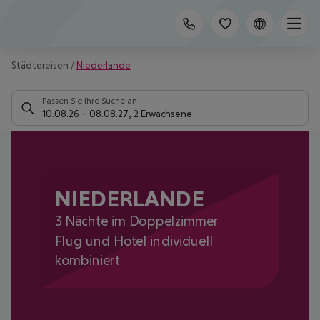
Städtereisen
/
Niederlande
Passen Sie Ihre Suche an
10.08.26
–
08.08.27
,
2 Erwachsene
NIEDERLANDE
3 Nächte im Doppelzimmer
Flug und Hotel individuell
kombiniert