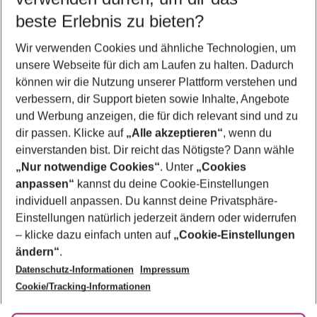
beste Erlebnis zu bieten?
Last Minute Niederlande
Wir verwenden Cookies und ähnliche Technologien, um
Urlaub Niederlande
unsere Webseite für dich am Laufen zu halten. Dadurch
Flug & Hotel Niederlande
können wir die Nutzung unserer Plattform verstehen und
verbessern, dir Support bieten sowie Inhalte, Angebote
Frübucher Angebote Niederlande für 2026
und Werbung anzeigen, die für dich relevant sind und zu
Pauschalreisen Niederlande
dir passen. Klicke auf
„Alle akzeptieren“
, wenn du
einverstanden bist. Dir reicht das Nötigste? Dann wähle
„Nur notwendige Cookies“
. Unter
„Cookies
anpassen“
kannst du deine Cookie-Einstellungen
Footer
Footer navigation
individuell anpassen. Du kannst deine Privatsphäre-
Über uns
Einstellungen natürlich jederzeit ändern oder widerrufen
AGB
– klicke dazu einfach unten auf
„Cookie-Einstellungen
Service & Hilfe
Bestpreisgarantie
ändern“
.
Datenschutz-Informationen
Impressum
Agenturbetreuung
Cookie-Einstellungen ändern
Folge uns
Barrierefreies Reisen
Cookie/Tracking-Informationen
Cookie-Richtlinie
Check-in
Datenschutz