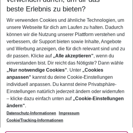
beste Erlebnis zu bieten?
Städtereisen Niederlande
Wir verwenden Cookies und ähnliche Technologien, um
Urlaub Niederlande
unsere Webseite für dich am Laufen zu halten. Dadurch
Flug & Hotel Niederlande
können wir die Nutzung unserer Plattform verstehen und
verbessern, dir Support bieten sowie Inhalte, Angebote
Frübucher Angebote Niederlande für 2026
und Werbung anzeigen, die für dich relevant sind und zu
Pauschalreisen Niederlande
dir passen. Klicke auf
„Alle akzeptieren“
, wenn du
einverstanden bist. Dir reicht das Nötigste? Dann wähle
„Nur notwendige Cookies“
. Unter
„Cookies
anpassen“
kannst du deine Cookie-Einstellungen
Footer
Footer navigation
individuell anpassen. Du kannst deine Privatsphäre-
Über uns
Einstellungen natürlich jederzeit ändern oder widerrufen
AGB
– klicke dazu einfach unten auf
„Cookie-Einstellungen
Service & Hilfe
Bestpreisgarantie
ändern“
.
Datenschutz-Informationen
Impressum
Agenturbetreuung
Cookie-Einstellungen ändern
Folge uns
Barrierefreies Reisen
Cookie/Tracking-Informationen
Cookie-Richtlinie
Check-in
Datenschutz