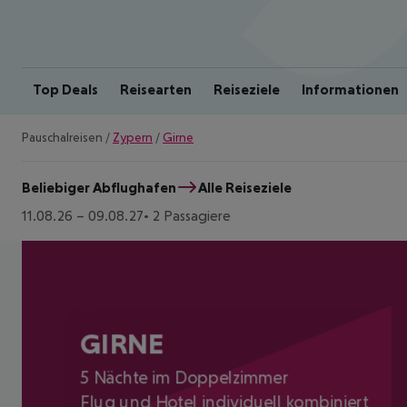
Top Deals
Reisearten
Reiseziele
Informationen
Pauschalreisen
/
Zypern
/
Girne
Beliebiger Abflughafen
Alle Reiseziele
11.08.26
–
09.08.27
2 Passagiere
GIRNE
5 Nächte im Doppelzimmer
Flug und Hotel individuell kombiniert