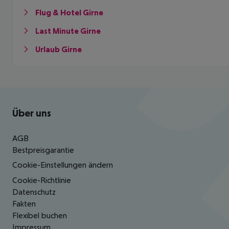
Flug & Hotel Girne
Last Minute Girne
Urlaub Girne
Footer
Footer navigation
Über uns
AGB
Bestpreisgarantie
Cookie-Einstellungen ändern
Cookie-Richtlinie
Datenschutz
Fakten
Flexibel buchen
Impressum