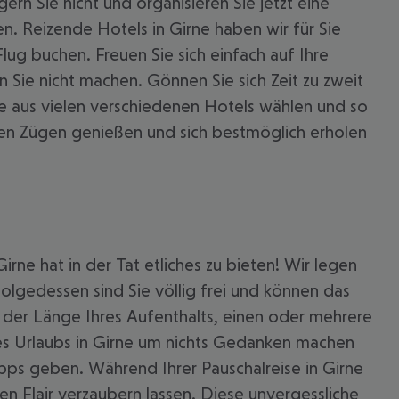
n Sie nicht und organisieren Sie jetzt eine
n. Reizende Hotels in Girne haben wir für Sie
ug buchen. Freuen Sie sich einfach auf Ihre
 Sie nicht machen. Gönnen Sie sich Zeit zu zweit
ie aus vielen verschiedenen Hotels wählen und so
ollen Zügen genießen und sich bestmöglich erholen
rne hat in der Tat etliches zu bieten! Wir legen
 akzeptieren
olgedessen sind Sie völlig frei und können das
 der Länge Ihres Aufenthalts, einen oder mehrere
es Urlaubs in Girne um nichts Gedanken machen
ps geben. Während Ihrer Pauschalreise in Girne
n Flair verzaubern lassen. Diese unvergessliche