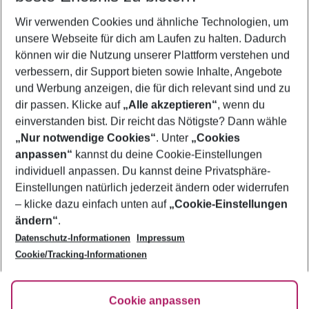
Wir verwenden Cookies und ähnliche Technologien, um
Pauschalreisen Girne
unsere Webseite für dich am Laufen zu halten. Dadurch
Flug & Hotel Girne
können wir die Nutzung unserer Plattform verstehen und
verbessern, dir Support bieten sowie Inhalte, Angebote
Last Minute Girne
und Werbung anzeigen, die für dich relevant sind und zu
Urlaub Girne
dir passen. Klicke auf
„Alle akzeptieren“
, wenn du
einverstanden bist. Dir reicht das Nötigste? Dann wähle
„Nur notwendige Cookies“
. Unter
„Cookies
anpassen“
kannst du deine Cookie-Einstellungen
Footer
Footer navigation
individuell anpassen. Du kannst deine Privatsphäre-
Über uns
Einstellungen natürlich jederzeit ändern oder widerrufen
AGB
– klicke dazu einfach unten auf
„Cookie-Einstellungen
Service & Hilfe
Bestpreisgarantie
ändern“
.
Datenschutz-Informationen
Impressum
Agenturbetreuung
Cookie-Einstellungen ändern
Folge uns
Barrierefreies Reisen
Cookie/Tracking-Informationen
Cookie-Richtlinie
Check-in
Datenschutz
FAQ
Fakten
Cookie anpassen
HanseMerkur Reiseversicherung
Flexibel buchen