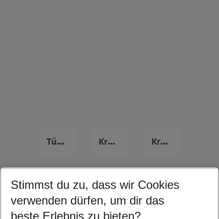
Türkei Familienurlaub
Kreta Familienurlaub
Kroatien Familienurlaub
Stimmst du zu, dass wir Cookies
Quicklinks
verwenden dürfen, um dir das
beste Erlebnis zu bieten?
Frübucher Angebote Girne für 2026