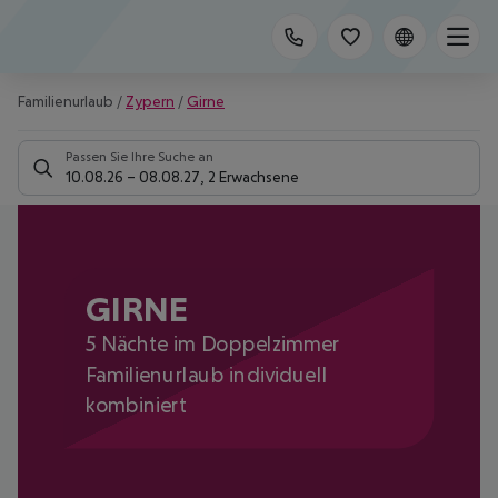
Familienurlaub
/
Zypern
/
Girne
Passen Sie Ihre Suche an
10.08.26
–
08.08.27
,
2 Erwachsene
GIRNE
5 Nächte im Doppelzimmer
Familienurlaub individuell
kombiniert