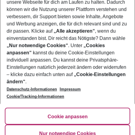
unsere Webseite für dich am Laufen zu halten. Dadurch
Familienurlaub Tunesische Riviera
können wir die Nutzung unserer Plattform verstehen und
verbessern, dir Support bieten sowie Inhalte, Angebote
Flug & Hotel Tunesische Riviera
und Werbung anzeigen, die für dich relevant sind und zu
Urlaub Tunesische Riviera
dir passen. Klicke auf
„Alle akzeptieren“
, wenn du
einverstanden bist. Dir reicht das Nötigste? Dann wähle
„Nur notwendige Cookies“
. Unter
„Cookies
anpassen“
kannst du deine Cookie-Einstellungen
Footer
Footer navigation
individuell anpassen. Du kannst deine Privatsphäre-
Über uns
Einstellungen natürlich jederzeit ändern oder widerrufen
AGB
– klicke dazu einfach unten auf
„Cookie-Einstellungen
Service & Hilfe
Bestpreisgarantie
ändern“
.
Datenschutz-Informationen
Impressum
Agenturbetreuung
Cookie-Einstellungen ändern
Folge uns
Barrierefreies Reisen
Cookie/Tracking-Informationen
Cookie-Richtlinie
Check-in
Datenschutz
FAQ
Fakten
Cookie anpassen
HanseMerkur Reiseversicherung
Flexibel buchen
Hilfe & Kontakt
Impressum
Newsletter
Nur notwendige Cookies