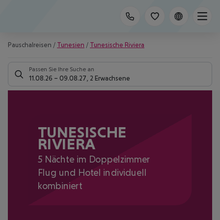
Pauschalreisen
/
Tunesien
/
Tunesische Riviera
Passen Sie Ihre Suche an
11.08.26
–
09.08.27
,
2 Erwachsene
TUNESISCHE
RIVIERA
5 Nächte im Doppelzimmer
Flug und Hotel individuell
kombiniert