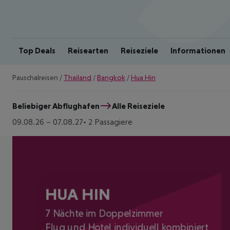
Top Deals
Reisearten
Reiseziele
Informationen
Pauschalreisen
/
Thailand
/
Bangkok
/
Hua Hin
Beliebiger Abflughafen
Alle Reiseziele
09.08.26
–
07.08.27
2 Passagiere
HUA HIN
7 Nächte im Doppelzimmer
Flug und Hotel individuell kombiniert