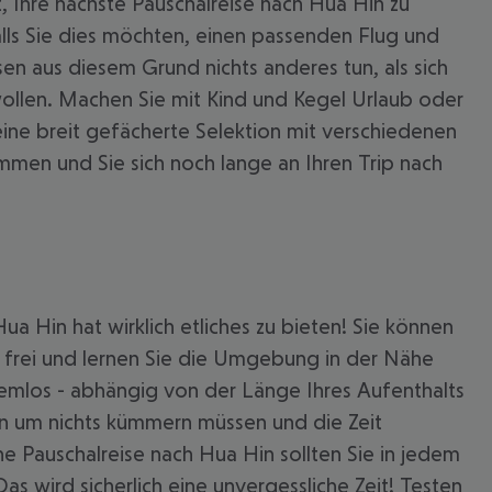
 Ihre nächste Pauschalreise nach Hua Hin zu
alls Sie dies möchten, einen passenden Flug und
n aus diesem Grund nichts anderes tun, als sich
wollen. Machen Sie mit Kind und Kegel Urlaub oder
eine breit gefächerte Selektion mit verschiedenen
men und Sie sich noch lange an Ihren Trip nach
 akzeptieren
a Hin hat wirklich etliches zu bieten! Sie können
 frei und lernen Sie die Umgebung in der Nähe
lemlos - abhängig von der Länge Ihres Aufenthalts
in um nichts kümmern müssen und die Zeit
 Pauschalreise nach Hua Hin sollten Sie in jedem
as wird sicherlich eine unvergessliche Zeit! Testen