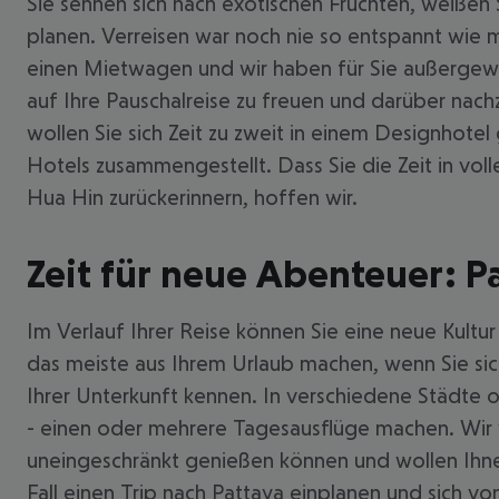
Sie sehnen sich nach exotischen Früchten, weißen
planen. Verreisen war noch nie so entspannt wie m
einen Mietwagen und wir haben für Sie außergewöh
auf Ihre Pauschalreise zu freuen und darüber nac
wollen Sie sich Zeit zu zweit in einem Designhote
Hotels zusammengestellt. Dass Sie die Zeit in vo
Hua Hin zurückerinnern, hoffen wir.
Zeit für neue Abenteuer: P
Im Verlauf Ihrer Reise können Sie eine neue Kultur
das meiste aus Ihrem Urlaub machen, wenn Sie si
Ihrer Unterkunft kennen. In verschiedene Städte 
- einen oder mehrere Tagesausflüge machen. Wir w
uneingeschränkt genießen können und wollen Ihne
Fall einen Trip nach Pattaya einplanen und sich von