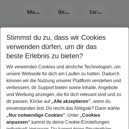
Mallorca Urlaub
Ibiza Urlaub
Sardinien Urlaub
Stimmst du zu, dass wir Cookies
Quicklinks
verwenden dürfen, um dir das
beste Erlebnis zu bieten?
Urlaub Praia da Rocha
Wir verwenden Cookies und ähnliche Technologien, um
Familienurlaub Praia da Rocha
unsere Webseite für dich am Laufen zu halten. Dadurch
Flug & Hotel Praia da Rocha
können wir die Nutzung unserer Plattform verstehen und
verbessern, dir Support bieten sowie Inhalte, Angebote
Frübucher Angebote Praia da Rocha für 2026
und Werbung anzeigen, die für dich relevant sind und zu
Last Minute Praia da Rocha
dir passen. Klicke auf
„Alle akzeptieren“
, wenn du
einverstanden bist. Dir reicht das Nötigste? Dann wähle
„Nur notwendige Cookies“
. Unter
„Cookies
anpassen“
kannst du deine Cookie-Einstellungen
Footer
Footer navigation
individuell anpassen. Du kannst deine Privatsphäre-