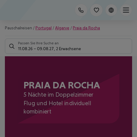
Pauschalreisen
/
Portugal
/
Algarve
/
Praia da Rocha
Passen Sie Ihre Suche an
11.08.26
–
09.08.27
,
2 Erwachsene
PRAIA DA ROCHA
5 Nächte im Doppelzimmer
Flug und Hotel individuell
kombiniert