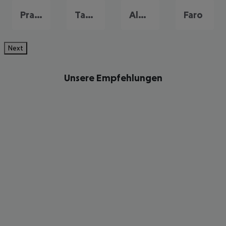
Praia da Falesia
Tavira
Albufeira
Faro
Next
Unsere Empfehlungen