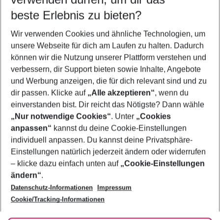
beste Erlebnis zu bieten?
Urlaub Praia da Rocha
Wir verwenden Cookies und ähnliche Technologien, um
Pauschalreisen Praia da Rocha
unsere Webseite für dich am Laufen zu halten. Dadurch
Familienurlaub Praia da Rocha
können wir die Nutzung unserer Plattform verstehen und
verbessern, dir Support bieten sowie Inhalte, Angebote
Flug & Hotel Praia da Rocha
und Werbung anzeigen, die für dich relevant sind und zu
Frübucher Angebote Praia da Rocha für 2026
dir passen. Klicke auf
„Alle akzeptieren“
, wenn du
einverstanden bist. Dir reicht das Nötigste? Dann wähle
„Nur notwendige Cookies“
. Unter
„Cookies
anpassen“
kannst du deine Cookie-Einstellungen
Footer
Footer navigation
individuell anpassen. Du kannst deine Privatsphäre-
Über uns
Einstellungen natürlich jederzeit ändern oder widerrufen
AGB
– klicke dazu einfach unten auf
„Cookie-Einstellungen
Service & Hilfe
Bestpreisgarantie
ändern“
.
Datenschutz-Informationen
Impressum
Agenturbetreuung
Cookie-Einstellungen ändern
Folge uns
Barrierefreies Reisen
Cookie/Tracking-Informationen
Cookie-Richtlinie
Check-in
Datenschutz