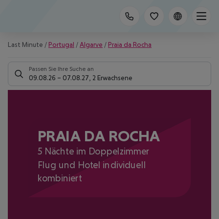
Last Minute
/
Portugal
/
Algarve
/
Praia da Rocha
Passen Sie Ihre Suche an
09.08.26
–
07.08.27
,
2 Erwachsene
PRAIA DA ROCHA
5 Nächte im Doppelzimmer
Flug und Hotel individuell
kombiniert