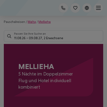
Pauschalreisen
/
Malta
/
Mellieha
Passen Sie Ihre Suche an
11.08.26
–
09.08.27
,
2 Erwachsene
MELLIEHA
5 Nächte im Doppelzimmer
Flug und Hotel individuell
kombiniert