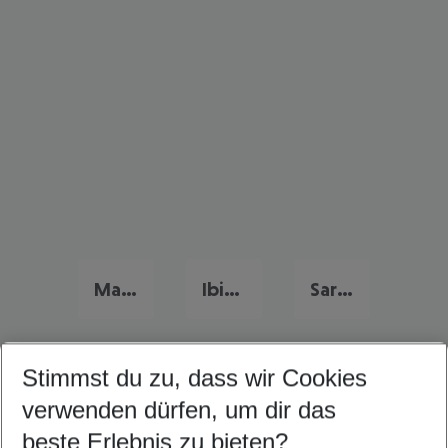
Mallorca Urlaub
Ibiza Urlaub
Sardinien Urlaub
Stimmst du zu, dass wir Cookies
Quicklinks
verwenden dürfen, um dir das
beste Erlebnis zu bieten?
Frübucher Angebote Mellieha für 2026