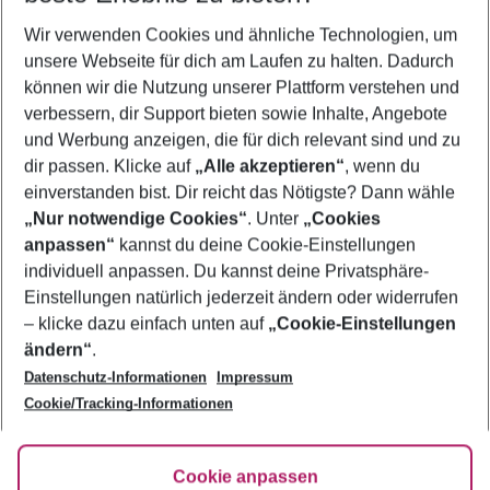
Wir verwenden Cookies und ähnliche Technologien, um
Flug & Hotel Mellieha
unsere Webseite für dich am Laufen zu halten. Dadurch
Urlaub Mellieha
können wir die Nutzung unserer Plattform verstehen und
verbessern, dir Support bieten sowie Inhalte, Angebote
Familienurlaub Mellieha
und Werbung anzeigen, die für dich relevant sind und zu
Last Minute Mellieha
dir passen. Klicke auf
„Alle akzeptieren“
, wenn du
einverstanden bist. Dir reicht das Nötigste? Dann wähle
„Nur notwendige Cookies“
. Unter
„Cookies
anpassen“
kannst du deine Cookie-Einstellungen
Footer
Footer navigation
individuell anpassen. Du kannst deine Privatsphäre-
Über uns
Einstellungen natürlich jederzeit ändern oder widerrufen
AGB
– klicke dazu einfach unten auf
„Cookie-Einstellungen
Service & Hilfe
Bestpreisgarantie
ändern“
.
Datenschutz-Informationen
Impressum
Agenturbetreuung
Cookie-Einstellungen ändern
Folge uns
Barrierefreies Reisen
Cookie/Tracking-Informationen
Cookie-Richtlinie
Check-in
Datenschutz
FAQ
Fakten
Cookie anpassen
HanseMerkur Reiseversicherung
Flexibel buchen