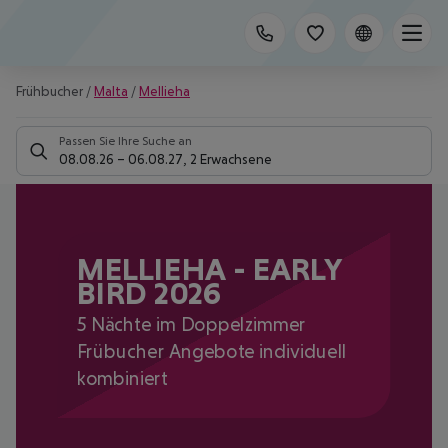
Frühbucher
/
Malta
/
Mellieha
Passen Sie Ihre Suche an
08.08.26
–
06.08.27
,
2 Erwachsene
MELLIEHA - EARLY
BIRD 2026
5 Nächte im Doppelzimmer
Frübucher Angebote individuell
kombiniert