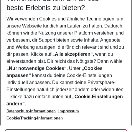
beste Erlebnis zu bieten?
Flug & Hotel Mellieha
Wir verwenden Cookies und ähnliche Technologien, um
Urlaub Mellieha
unsere Webseite für dich am Laufen zu halten. Dadurch
Familienurlaub Mellieha
können wir die Nutzung unserer Plattform verstehen und
verbessern, dir Support bieten sowie Inhalte, Angebote
Last Minute Mellieha
und Werbung anzeigen, die für dich relevant sind und zu
Pauschalreisen Mellieha
dir passen. Klicke auf
„Alle akzeptieren“
, wenn du
einverstanden bist. Dir reicht das Nötigste? Dann wähle
„Nur notwendige Cookies“
. Unter
„Cookies
anpassen“
kannst du deine Cookie-Einstellungen
Footer
Footer navigation
individuell anpassen. Du kannst deine Privatsphäre-
Über uns
Einstellungen natürlich jederzeit ändern oder widerrufen
AGB
– klicke dazu einfach unten auf
„Cookie-Einstellungen
Service & Hilfe
Bestpreisgarantie
ändern“
.
Datenschutz-Informationen
Impressum
Agenturbetreuung
Cookie-Einstellungen ändern
Folge uns
Barrierefreies Reisen
Cookie/Tracking-Informationen
Cookie-Richtlinie
Check-in
Datenschutz
FAQ