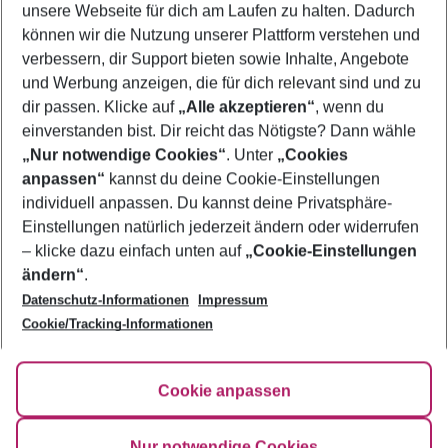
Quicklinks
unsere Webseite für dich am Laufen zu halten. Dadurch
können wir die Nutzung unserer Plattform verstehen und
verbessern, dir Support bieten sowie Inhalte, Angebote
Flug & Hotel Kap Verde
und Werbung anzeigen, die für dich relevant sind und zu
Urlaub Kap Verde
dir passen. Klicke auf
„Alle akzeptieren“
, wenn du
einverstanden bist. Dir reicht das Nötigste? Dann wähle
„Nur notwendige Cookies“
. Unter
„Cookies
anpassen“
kannst du deine Cookie-Einstellungen
Footer
Footer navigation
individuell anpassen. Du kannst deine Privatsphäre-
Über uns
Einstellungen natürlich jederzeit ändern oder widerrufen
AGB
– klicke dazu einfach unten auf
„Cookie-Einstellungen
Service & Hilfe
Bestpreisgarantie
ändern“
.
Datenschutz-Informationen
Impressum
Agenturbetreuung
Cookie-Einstellungen ändern
Folge uns
Barrierefreies Reisen
Cookie/Tracking-Informationen
Cookie-Richtlinie
Check-in
Datenschutz
FAQ
Fakten
Cookie anpassen
HanseMerkur Reiseversicherung
Flexibel buchen
Hilfe & Kontakt
Impressum
Newsletter
Nur notwendige Cookies