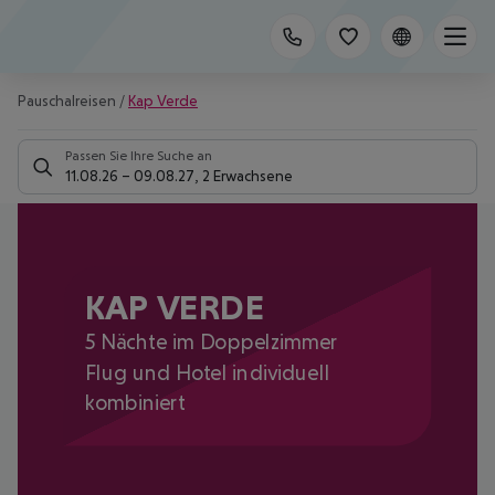
Pauschalreisen
/
Kap Verde
Passen Sie Ihre Suche an
11.08.26
–
09.08.27
,
2 Erwachsene
KAP VERDE
5 Nächte im Doppelzimmer
Flug und Hotel individuell
kombiniert