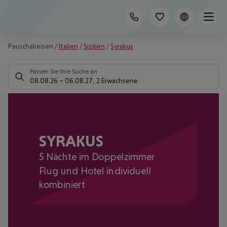
Pauschalreisen
/
Italien
/
Sizilien
/
Syrakus
Passen Sie Ihre Suche an
08.08.26
–
06.08.27
,
2 Erwachsene
SYRAKUS
5 Nächte im Doppelzimmer
Flug und Hotel individuell
kombiniert