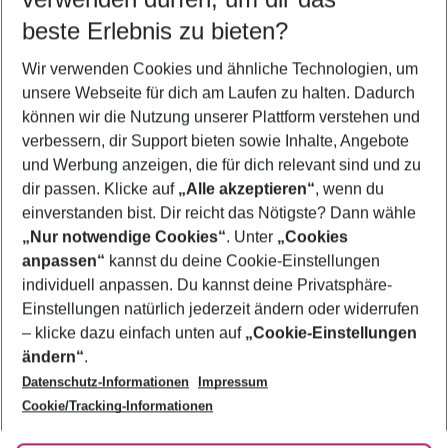
beste Erlebnis zu bieten?
Last Minute Syrakus
Wir verwenden Cookies und ähnliche Technologien, um
Urlaub Syrakus
unsere Webseite für dich am Laufen zu halten. Dadurch
Familienurlaub Syrakus
können wir die Nutzung unserer Plattform verstehen und
verbessern, dir Support bieten sowie Inhalte, Angebote
Frübucher Angebote Syrakus für 2026
und Werbung anzeigen, die für dich relevant sind und zu
Flug & Hotel Syrakus
dir passen. Klicke auf
„Alle akzeptieren“
, wenn du
einverstanden bist. Dir reicht das Nötigste? Dann wähle
„Nur notwendige Cookies“
. Unter
„Cookies
anpassen“
kannst du deine Cookie-Einstellungen
Footer
Footer navigation
individuell anpassen. Du kannst deine Privatsphäre-
Über uns
Einstellungen natürlich jederzeit ändern oder widerrufen
AGB
– klicke dazu einfach unten auf
„Cookie-Einstellungen
Service & Hilfe
Bestpreisgarantie
ändern“
.
Datenschutz-Informationen
Impressum
Agenturbetreuung
Cookie-Einstellungen ändern
Folge uns
Barrierefreies Reisen
Cookie/Tracking-Informationen
Cookie-Richtlinie
Check-in
Datenschutz