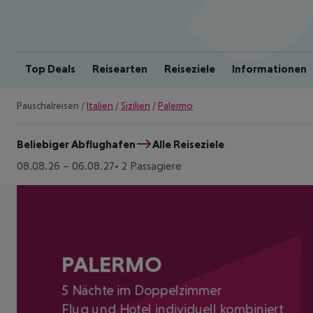
Top Deals
Reisearten
Reiseziele
Informationen
Pauschalreisen
/
Italien
/
Sizilien
/
Palermo
Beliebiger Abflughafen
Alle Reiseziele
08.08.26
–
06.08.27
2 Passagiere
PALERMO
5 Nächte im Doppelzimmer
Flug und Hotel individuell kombiniert