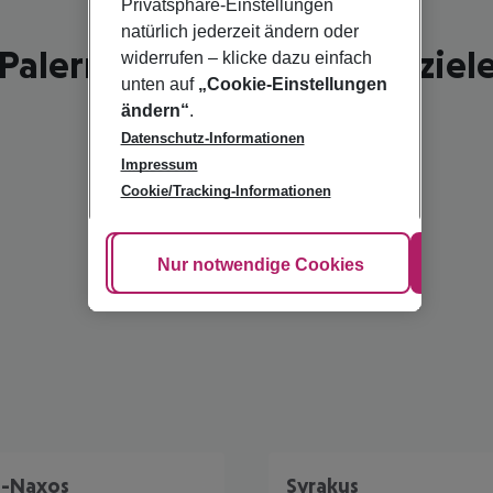
Privatsphäre-Einstellungen
natürlich jederzeit ändern oder
Palermo - schönste Reiseziel
widerrufen – klicke dazu einfach
unten auf
„Cookie-Einstellungen
ändern“
.
Datenschutz-Informationen
Impressum
Cookie/Tracking-Informationen
Cookie anpassen
Nur notwendige Cookies
Alle
i-Naxos
Syrakus