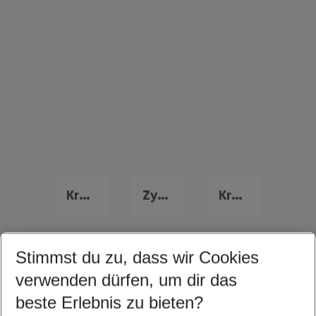
Kreta Urlaub
Zypern Last Minute
Kroatien Last Minute
Stimmst du zu, dass wir Cookies
Quicklinks
verwenden dürfen, um dir das
beste Erlebnis zu bieten?
Familienurlaub Turgutreis