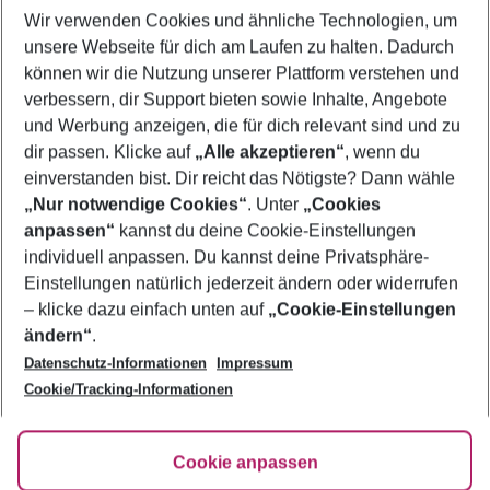
Wir verwenden Cookies und ähnliche Technologien, um
Flug & Hotel Turgutreis
unsere Webseite für dich am Laufen zu halten. Dadurch
Frübucher Angebote Turgutreis für 2026
können wir die Nutzung unserer Plattform verstehen und
verbessern, dir Support bieten sowie Inhalte, Angebote
Pauschalreisen Turgutreis
und Werbung anzeigen, die für dich relevant sind und zu
Urlaub Turgutreis
dir passen. Klicke auf
„Alle akzeptieren“
, wenn du
einverstanden bist. Dir reicht das Nötigste? Dann wähle
„Nur notwendige Cookies“
. Unter
„Cookies
anpassen“
kannst du deine Cookie-Einstellungen
Footer
Footer navigation
individuell anpassen. Du kannst deine Privatsphäre-
Über uns
Einstellungen natürlich jederzeit ändern oder widerrufen
AGB
– klicke dazu einfach unten auf
„Cookie-Einstellungen
Service & Hilfe
Bestpreisgarantie
ändern“
.
Datenschutz-Informationen
Impressum
Agenturbetreuung
Cookie-Einstellungen ändern
Folge uns
Barrierefreies Reisen
Cookie/Tracking-Informationen
Cookie-Richtlinie
Check-in
Datenschutz
FAQ
Fakten
Cookie anpassen
HanseMerkur Reiseversicherung
Flexibel buchen