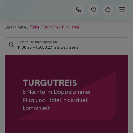
Last Minute
/
Türkei
/
Bodrum
/
Turgutreis
Passen Sie Ihre Suche an
11.08.26
–
09.08.27
,
2 Erwachsene
TURGUTREIS
5 Nächte im Doppelzimmer
Flug und Hotel individuell
kombiniert