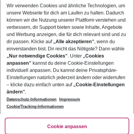
Wir verwenden Cookies und ähnliche Technologien, um
Familienurlaub Torba
unsere Webseite für dich am Laufen zu halten. Dadurch
Flug & Hotel Torba
können wir die Nutzung unserer Plattform verstehen und
verbessern, dir Support bieten sowie Inhalte, Angebote
Pauschalreisen Torba
und Werbung anzeigen, die für dich relevant sind und zu
Urlaub Torba
dir passen. Klicke auf
„Alle akzeptieren“
, wenn du
einverstanden bist. Dir reicht das Nötigste? Dann wähle
„Nur notwendige Cookies“
. Unter
„Cookies
anpassen“
kannst du deine Cookie-Einstellungen
Footer
Footer navigation
individuell anpassen. Du kannst deine Privatsphäre-
Über uns
Einstellungen natürlich jederzeit ändern oder widerrufen
AGB
– klicke dazu einfach unten auf
„Cookie-Einstellungen
Service & Hilfe
Bestpreisgarantie
ändern“
.
Datenschutz-Informationen
Impressum
Agenturbetreuung
Cookie-Einstellungen ändern
Folge uns
Barrierefreies Reisen
Cookie/Tracking-Informationen
Cookie-Richtlinie
Check-in
Datenschutz
FAQ
Fakten
Cookie anpassen
HanseMerkur Reiseversicherung
Flexibel buchen