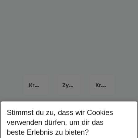
Kreta Urlaub
Zypern Last Minute
Kroatien Last Minute
Stimmst du zu, dass wir Cookies
Quicklinks
verwenden dürfen, um dir das
beste Erlebnis zu bieten?
Frübucher Angebote Torba für 2026