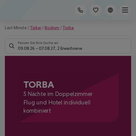
Last Minute
/
Türkei
/
Bodrum
/
Torba
Passen Sie Ihre Suche an
09.08.26
–
07.08.27
,
2 Erwachsene
TORBA
5 Nächte im Doppelzimmer
Flug und Hotel individuell
kombiniert