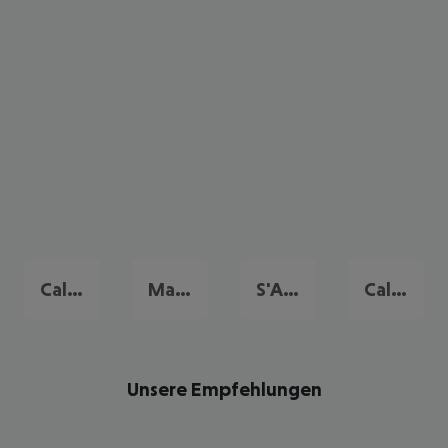
Cala'n Bosch
Mahon
S'Algar
Cala Galdana
Unsere Empfehlungen