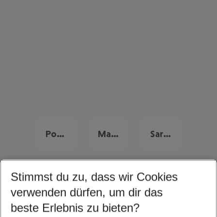
Portugal Urlaub
Malta Last Minute
Sardinien Last Minute
Stimmst du zu, dass wir Cookies
Quicklinks
verwenden dürfen, um dir das
beste Erlebnis zu bieten?
Flug & Hotel Ciutadella de Menorca