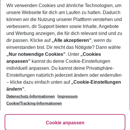
Wir verwenden Cookies und ähnliche Technologien, um
Urlaub Ciutadella de Menorca
unsere Webseite für dich am Laufen zu halten. Dadurch
Familienurlaub Ciutadella de Menorca
können wir die Nutzung unserer Plattform verstehen und
verbessern, dir Support bieten sowie Inhalte, Angebote
Frübucher Angebote Ciutadella de Menorca für 2026
und Werbung anzeigen, die für dich relevant sind und zu
Pauschalreisen Ciutadella de Menorca
dir passen. Klicke auf
„Alle akzeptieren“
, wenn du
einverstanden bist. Dir reicht das Nötigste? Dann wähle
„Nur notwendige Cookies“
. Unter
„Cookies
anpassen“
kannst du deine Cookie-Einstellungen
Footer
Footer navigation
individuell anpassen. Du kannst deine Privatsphäre-
Über uns
Einstellungen natürlich jederzeit ändern oder widerrufen
AGB
– klicke dazu einfach unten auf
„Cookie-Einstellungen
Service & Hilfe
Bestpreisgarantie
ändern“
.
Datenschutz-Informationen
Impressum
Agenturbetreuung
Cookie-Einstellungen ändern
Folge uns
Barrierefreies Reisen
Cookie/Tracking-Informationen
Cookie-Richtlinie
Check-in
Datenschutz
FAQ
Fakten
Cookie anpassen
HanseMerkur Reiseversicherung
Flexibel buchen