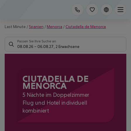
Last Minute
/
Spanien
/
Menorca
/
Ciutadella de Menorca
Passen Sie Ihre Suche an
08.08.26
–
06.08.27
,
2 Erwachsene
CIUTADELLA DE
MENORCA
5 Nächte im Doppelzimmer
Flug und Hotel individuell
kombiniert