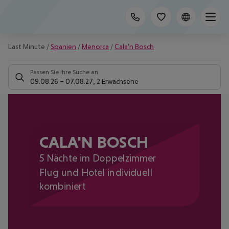
Last Minute
/
Spanien
/
Menorca
/
Cala'n Bosch
Passen Sie Ihre Suche an
09.08.26
–
07.08.27
,
2 Erwachsene
CALA'N BOSCH
5 Nächte im Doppelzimmer
Flug und Hotel individuell
kombiniert