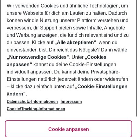
Wir verwenden Cookies und ähnliche Technologien, um
Pauschalreisen Cala'n Bosch
unsere Webseite für dich am Laufen zu halten. Dadurch
Familienurlaub Cala'n Bosch
können wir die Nutzung unserer Plattform verstehen und
verbessern, dir Support bieten sowie Inhalte, Angebote
Frübucher Angebote Cala'n Bosch für 2026
und Werbung anzeigen, die für dich relevant sind und zu
Urlaub Cala'n Bosch
dir passen. Klicke auf
„Alle akzeptieren“
, wenn du
einverstanden bist. Dir reicht das Nötigste? Dann wähle
„Nur notwendige Cookies“
. Unter
„Cookies
anpassen“
kannst du deine Cookie-Einstellungen
Footer
Footer navigation
individuell anpassen. Du kannst deine Privatsphäre-
Über uns
Einstellungen natürlich jederzeit ändern oder widerrufen
AGB
– klicke dazu einfach unten auf
„Cookie-Einstellungen
Service & Hilfe
Bestpreisgarantie
ändern“
.
Datenschutz-Informationen
Impressum
Agenturbetreuung
Cookie-Einstellungen ändern
Folge uns
Barrierefreies Reisen
Cookie/Tracking-Informationen
Cookie-Richtlinie
Check-in
Datenschutz
FAQ
Fakten
Cookie anpassen
HanseMerkur Reiseversicherung
Flexibel buchen