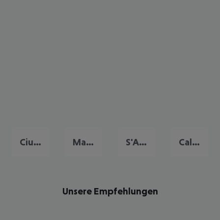
Ciutadella de Menorca
Mahon
S'Algar
Cala Galdana
Unsere Empfehlungen