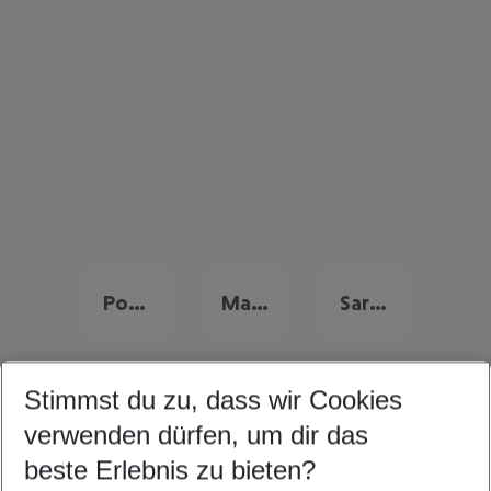
Portugal Urlaub
Malta Last Minute
Sardinien Last Minute
Stimmst du zu, dass wir Cookies
Quicklinks
verwenden dürfen, um dir das
beste Erlebnis zu bieten?
Flug & Hotel Cala'n Bosch