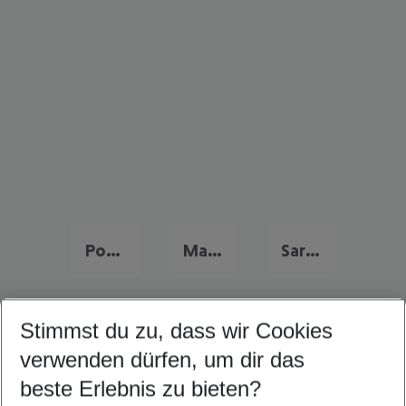
Portugal Urlaub
Malta Last Minute
Sardinien Last Minute
Stimmst du zu, dass wir Cookies
Quicklinks
verwenden dürfen, um dir das
beste Erlebnis zu bieten?
Urlaub Costa Dorada