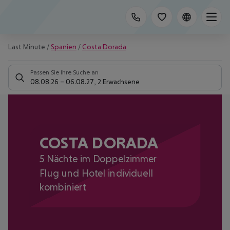
Last Minute
/
Spanien
/
Costa Dorada
Passen Sie Ihre Suche an
08.08.26
–
06.08.27
,
2 Erwachsene
COSTA DORADA
5 Nächte im Doppelzimmer
Flug und Hotel individuell
kombiniert