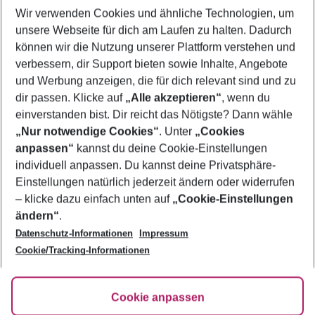
Wir verwenden Cookies und ähnliche Technologien, um
Flug & Hotel Costa Dorada
unsere Webseite für dich am Laufen zu halten. Dadurch
Pauschalreisen Costa Dorada
können wir die Nutzung unserer Plattform verstehen und
verbessern, dir Support bieten sowie Inhalte, Angebote
Familienurlaub Costa Dorada
und Werbung anzeigen, die für dich relevant sind und zu
Frübucher Angebote Costa Dorada für 2026
dir passen. Klicke auf
„Alle akzeptieren“
, wenn du
einverstanden bist. Dir reicht das Nötigste? Dann wähle
„Nur notwendige Cookies“
. Unter
„Cookies
anpassen“
kannst du deine Cookie-Einstellungen
Footer
Footer navigation
individuell anpassen. Du kannst deine Privatsphäre-
Über uns
Einstellungen natürlich jederzeit ändern oder widerrufen
AGB
– klicke dazu einfach unten auf
„Cookie-Einstellungen
Service & Hilfe
Bestpreisgarantie
ändern“
.
Datenschutz-Informationen
Impressum
Agenturbetreuung
Cookie-Einstellungen ändern
Folge uns
Barrierefreies Reisen
Cookie/Tracking-Informationen
Cookie-Richtlinie
Check-in
Datenschutz
FAQ
Fakten
Cookie anpassen
HanseMerkur Reiseversicherung
Flexibel buchen