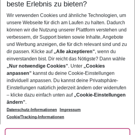
beste Erlebnis zu bieten?
Urlaub Costa Dorada
Wir verwenden Cookies und ähnliche Technologien, um
Flug & Hotel Costa Dorada
unsere Webseite für dich am Laufen zu halten. Dadurch
Pauschalreisen Costa Dorada
können wir die Nutzung unserer Plattform verstehen und
verbessern, dir Support bieten sowie Inhalte, Angebote
Familienurlaub Costa Dorada
und Werbung anzeigen, die für dich relevant sind und zu
Last Minute Costa Dorada
dir passen. Klicke auf
„Alle akzeptieren“
, wenn du
einverstanden bist. Dir reicht das Nötigste? Dann wähle
„Nur notwendige Cookies“
. Unter
„Cookies
anpassen“
kannst du deine Cookie-Einstellungen
Footer
Footer navigation
individuell anpassen. Du kannst deine Privatsphäre-
Über uns
Einstellungen natürlich jederzeit ändern oder widerrufen
AGB
– klicke dazu einfach unten auf
„Cookie-Einstellungen
Service & Hilfe
Bestpreisgarantie
ändern“
.
Datenschutz-Informationen
Impressum
Agenturbetreuung
Cookie-Einstellungen ändern
Folge uns
Barrierefreies Reisen
Cookie/Tracking-Informationen
Cookie-Richtlinie
Check-in
Datenschutz
FAQ
Fakten