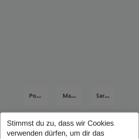
Portugal Frühbucher Angebote
Malta Flug & Hotel
Sardinien Flug & Hotel
Stimmst du zu, dass wir Cookies
Quicklinks
verwenden dürfen, um dir das