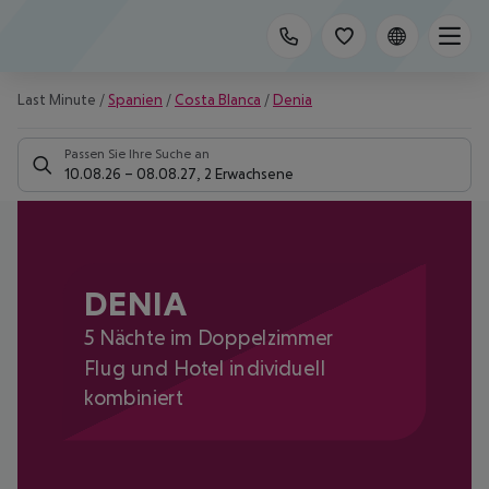
Last Minute
/
Spanien
/
Costa Blanca
/
Denia
Passen Sie Ihre Suche an
10.08.26
–
08.08.27
,
2 Erwachsene
DENIA
5 Nächte im Doppelzimmer
Flug und Hotel individuell
kombiniert