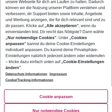
unsere Webseite für dich am Laufen zu halten. Dadurch
Flug & Hotel Denia
können wir die Nutzung unserer Plattform verstehen und
verbessern, dir Support bieten sowie Inhalte, Angebote
Urlaub Denia
und Werbung anzeigen, die für dich relevant sind und zu
Frübucher Angebote Denia für 2026
dir passen. Klicke auf
„Alle akzeptieren“
, wenn du
einverstanden bist. Dir reicht das Nötigste? Dann wähle
„Nur notwendige Cookies“
. Unter
„Cookies
anpassen“
kannst du deine Cookie-Einstellungen
Footer
Footer navigation
individuell anpassen. Du kannst deine Privatsphäre-
Über uns
Einstellungen natürlich jederzeit ändern oder widerrufen
AGB
– klicke dazu einfach unten auf
„Cookie-Einstellungen
Service & Hilfe
Bestpreisgarantie
ändern“
.
Datenschutz-Informationen
Impressum
Agenturbetreuung
Cookie-Einstellungen ändern
Folge uns
Barrierefreies Reisen
Cookie/Tracking-Informationen
Cookie-Richtlinie
Check-in
Datenschutz
FAQ
Fakten
Cookie anpassen
HanseMerkur Reiseversicherung
Flexibel buchen
Hilfe & Kontakt
Impressum
Newsletter
Nur notwendige Cookies