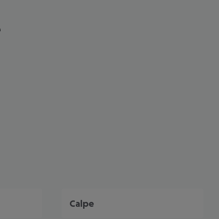
e
 akzeptieren
Calpe