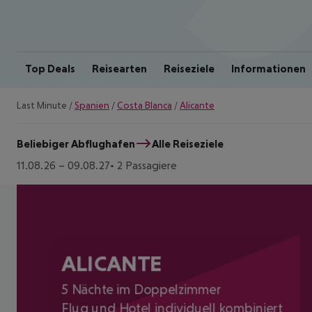
Top Deals
Reisearten
Reiseziele
Informationen
Last Minute
/
Spanien
/
Costa Blanca
/
Alicante
Beliebiger Abflughafen
Alle Reiseziele
11.08.26
–
09.08.27
2 Passagiere
ALICANTE
5 Nächte im Doppelzimmer
Flug und Hotel individuell kombiniert