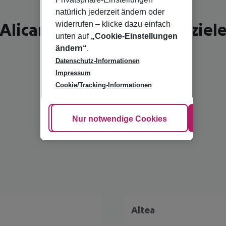
natürlich jederzeit ändern oder
Alicante - schönste Reiseziel
widerrufen – klicke dazu einfach
unten auf
„Cookie-Einstellungen
ändern“
.
Datenschutz-Informationen
Impressum
Cookie/Tracking-Informationen
Cookie anpassen
Nur notwendige Cookies
Alle
Altea