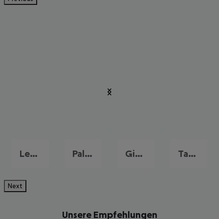
Letojanni
Palermo
Giardini-Naxos
Taormina
Next
Unsere Empfehlungen