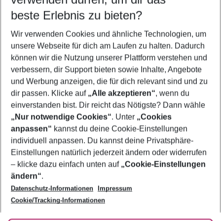
beste Erlebnis zu bieten?
Frübucher Angebote Catania für 2026
Wir verwenden Cookies und ähnliche Technologien, um
Flug & Hotel Catania
unsere Webseite für dich am Laufen zu halten. Dadurch
Pauschalreisen Catania
können wir die Nutzung unserer Plattform verstehen und
verbessern, dir Support bieten sowie Inhalte, Angebote
Urlaub Catania
und Werbung anzeigen, die für dich relevant sind und zu
Familienurlaub Catania
dir passen. Klicke auf
„Alle akzeptieren“
, wenn du
einverstanden bist. Dir reicht das Nötigste? Dann wähle
„Nur notwendige Cookies“
. Unter
„Cookies
anpassen“
kannst du deine Cookie-Einstellungen
Footer
Footer navigation
individuell anpassen. Du kannst deine Privatsphäre-
Über uns
Einstellungen natürlich jederzeit ändern oder widerrufen
AGB
– klicke dazu einfach unten auf
„Cookie-Einstellungen
Service & Hilfe
Bestpreisgarantie
ändern“
.
Datenschutz-Informationen
Impressum
Agenturbetreuung
Cookie-Einstellungen ändern
Folge uns
Barrierefreies Reisen
Cookie/Tracking-Informationen
Cookie-Richtlinie
Check-in
Datenschutz