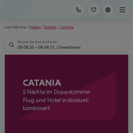
Last Minute
/
Italien
/
Sizilien
/
Catania
Passen Sie Ihre Suche an
08.08.26
–
06.08.27
,
2 Erwachsene
CATANIA
5 Nächte im Doppelzimmer
Flug und Hotel individuell
kombiniert