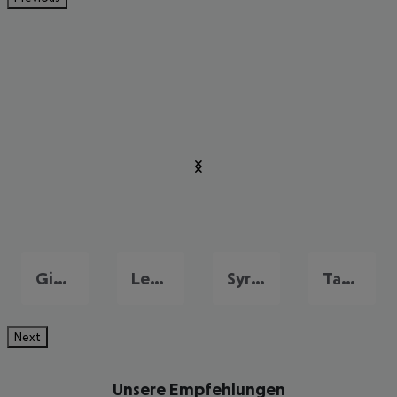
Giardini-Naxos
Letojanni
Syrakus
Taormina
Next
Unsere Empfehlungen