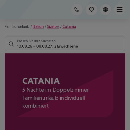
Familienurlaub
/
Italien
/
Sizilien
/
Catania
Passen Sie Ihre Suche an
10.08.26
–
08.08.27
,
2 Erwachsene
CATANIA
5 Nächte im Doppelzimmer
Familienurlaub individuell
kombiniert