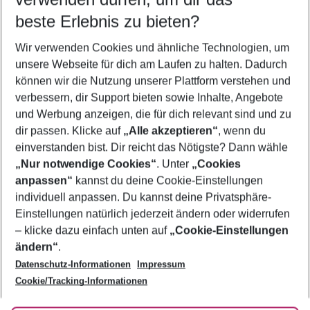
beste Erlebnis zu bieten?
Frübucher Angebote Catania für 2026
Wir verwenden Cookies und ähnliche Technologien, um
Flug & Hotel Catania
unsere Webseite für dich am Laufen zu halten. Dadurch
Pauschalreisen Catania
können wir die Nutzung unserer Plattform verstehen und
verbessern, dir Support bieten sowie Inhalte, Angebote
Last Minute Catania
und Werbung anzeigen, die für dich relevant sind und zu
Urlaub Catania
dir passen. Klicke auf
„Alle akzeptieren“
, wenn du
einverstanden bist. Dir reicht das Nötigste? Dann wähle
„Nur notwendige Cookies“
. Unter
„Cookies
anpassen“
kannst du deine Cookie-Einstellungen
Footer
Footer navigation
individuell anpassen. Du kannst deine Privatsphäre-
Über uns
Einstellungen natürlich jederzeit ändern oder widerrufen
AGB
– klicke dazu einfach unten auf
„Cookie-Einstellungen
Service & Hilfe
Bestpreisgarantie
ändern“
.
Datenschutz-Informationen
Impressum
Agenturbetreuung
Cookie-Einstellungen ändern
Folge uns
Barrierefreies Reisen
Cookie/Tracking-Informationen
Cookie-Richtlinie
Check-in
Datenschutz