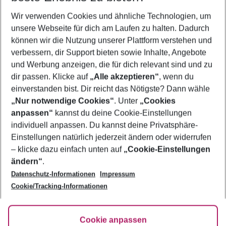
Wir verwenden Cookies und ähnliche Technologien, um
Pauschalreisen Kavala
unsere Webseite für dich am Laufen zu halten. Dadurch
Frübucher Angebote Kavala für 2026
können wir die Nutzung unserer Plattform verstehen und
verbessern, dir Support bieten sowie Inhalte, Angebote
Urlaub Kavala
und Werbung anzeigen, die für dich relevant sind und zu
Flug & Hotel Kavala
dir passen. Klicke auf
„Alle akzeptieren“
, wenn du
einverstanden bist. Dir reicht das Nötigste? Dann wähle
„Nur notwendige Cookies“
. Unter
„Cookies
anpassen“
kannst du deine Cookie-Einstellungen
Footer
Footer navigation
individuell anpassen. Du kannst deine Privatsphäre-
Über uns
Einstellungen natürlich jederzeit ändern oder widerrufen
AGB
– klicke dazu einfach unten auf
„Cookie-Einstellungen
Service & Hilfe
Bestpreisgarantie
ändern“
.
Datenschutz-Informationen
Impressum
Agenturbetreuung
Cookie-Einstellungen ändern
Folge uns
Barrierefreies Reisen
Cookie/Tracking-Informationen
Cookie-Richtlinie
Check-in
Datenschutz
FAQ
Fakten
Cookie anpassen
HanseMerkur Reiseversicherung
Flexibel buchen