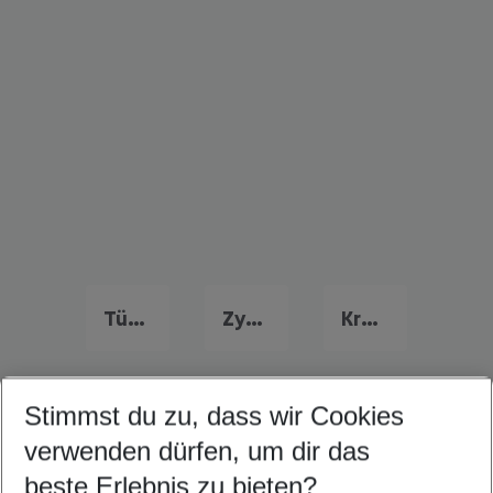
Türkei Urlaub
Zypern Last Minute
Kroatien Last Minute
Stimmst du zu, dass wir Cookies
Quicklinks
verwenden dürfen, um dir das
beste Erlebnis zu bieten?
Familienurlaub Kavala