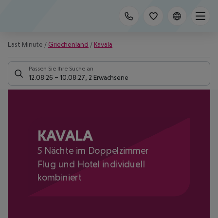
Last Minute
/
Griechenland
/
Kavala
Passen Sie Ihre Suche an
12.08.26
–
10.08.27
,
2 Erwachsene
KAVALA
5 Nächte im Doppelzimmer
Flug und Hotel individuell
kombiniert