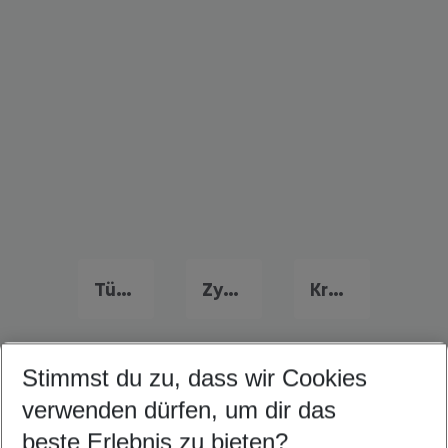
Türkei Familienurlaub
Zypern Familienurlaub
Kroatien Familienurlaub
Stimmst du zu, dass wir Cookies
Quicklinks
verwenden dürfen, um dir das
beste Erlebnis zu bieten?
Last Minute Kavala