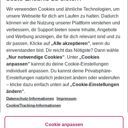
Wir verwenden Cookies und ähnliche Technologien, um
Pauschalreisen Kavala
unsere Webseite für dich am Laufen zu halten. Dadurch
Frübucher Angebote Kavala für 2026
können wir die Nutzung unserer Plattform verstehen und
verbessern, dir Support bieten sowie Inhalte, Angebote
Urlaub Kavala
und Werbung anzeigen, die für dich relevant sind und zu
Flug & Hotel Kavala
dir passen. Klicke auf
„Alle akzeptieren“
, wenn du
einverstanden bist. Dir reicht das Nötigste? Dann wähle
„Nur notwendige Cookies“
. Unter
„Cookies
anpassen“
kannst du deine Cookie-Einstellungen
Footer
Footer navigation
individuell anpassen. Du kannst deine Privatsphäre-
Über uns
Einstellungen natürlich jederzeit ändern oder widerrufen
AGB
– klicke dazu einfach unten auf
„Cookie-Einstellungen
Service & Hilfe
Bestpreisgarantie
ändern“
.
Datenschutz-Informationen
Impressum
Agenturbetreuung
Cookie-Einstellungen ändern
Folge uns
Barrierefreies Reisen
Cookie/Tracking-Informationen
Cookie-Richtlinie
Check-in
Datenschutz
FAQ
Fakten
Cookie anpassen
HanseMerkur Reiseversicherung
Flexibel buchen