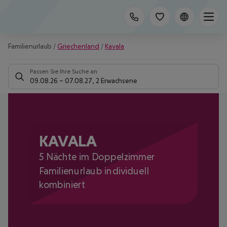
Familienurlaub
/
Griechenland
/
Kavala
Passen Sie Ihre Suche an
09.08.26
–
07.08.27
,
2 Erwachsene
KAVALA
5 Nächte im Doppelzimmer
Familienurlaub individuell
kombiniert