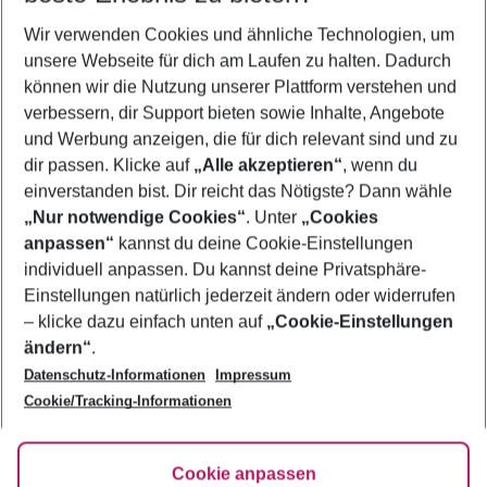
Wir verwenden Cookies und ähnliche Technologien, um
Familienurlaub Varna
unsere Webseite für dich am Laufen zu halten. Dadurch
Frübucher Angebote Varna für 2026
können wir die Nutzung unserer Plattform verstehen und
verbessern, dir Support bieten sowie Inhalte, Angebote
Flug & Hotel Varna
und Werbung anzeigen, die für dich relevant sind und zu
Pauschalreisen Varna
dir passen. Klicke auf
„Alle akzeptieren“
, wenn du
einverstanden bist. Dir reicht das Nötigste? Dann wähle
„Nur notwendige Cookies“
. Unter
„Cookies
anpassen“
kannst du deine Cookie-Einstellungen
Footer
Footer navigation
individuell anpassen. Du kannst deine Privatsphäre-
Über uns
Einstellungen natürlich jederzeit ändern oder widerrufen
AGB
– klicke dazu einfach unten auf
„Cookie-Einstellungen
Service & Hilfe
Bestpreisgarantie
ändern“
.
Datenschutz-Informationen
Impressum
Agenturbetreuung
Cookie-Einstellungen ändern
Folge uns
Barrierefreies Reisen
Cookie/Tracking-Informationen
Cookie-Richtlinie
Check-in
Datenschutz
FAQ
Fakten
Cookie anpassen
HanseMerkur Reiseversicherung
Flexibel buchen