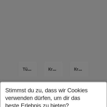
Türkei Urlaub
Kroatien Last Minute
Kreta Last Minute
Stimmst du zu, dass wir Cookies
Quicklinks
verwenden dürfen, um dir das
beste Erlebnis zu bieten?
Urlaub Varna