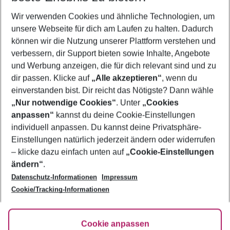
Wir verwenden Cookies und ähnliche Technologien, um
Urlaub Varna
unsere Webseite für dich am Laufen zu halten. Dadurch
Frübucher Angebote Varna für 2026
können wir die Nutzung unserer Plattform verstehen und
verbessern, dir Support bieten sowie Inhalte, Angebote
Flug & Hotel Varna
und Werbung anzeigen, die für dich relevant sind und zu
Pauschalreisen Varna
dir passen. Klicke auf
„Alle akzeptieren“
, wenn du
einverstanden bist. Dir reicht das Nötigste? Dann wähle
„Nur notwendige Cookies“
. Unter
„Cookies
anpassen“
kannst du deine Cookie-Einstellungen
Footer
Footer navigation
individuell anpassen. Du kannst deine Privatsphäre-
Über uns
Einstellungen natürlich jederzeit ändern oder widerrufen
AGB
– klicke dazu einfach unten auf
„Cookie-Einstellungen
Service & Hilfe
Bestpreisgarantie
ändern“
.
Datenschutz-Informationen
Impressum
Agenturbetreuung
Cookie-Einstellungen ändern
Folge uns
Barrierefreies Reisen
Cookie/Tracking-Informationen
Cookie-Richtlinie
Check-in
Datenschutz
FAQ
Fakten
Cookie anpassen
HanseMerkur Reiseversicherung
Flexibel buchen