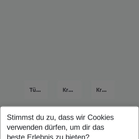
Türkei Familienurlaub
Kroatien Familienurlaub
Kreta Familienurlaub
Stimmst du zu, dass wir Cookies
Quicklinks
verwenden dürfen, um dir das
beste Erlebnis zu bieten?
Last Minute Varna