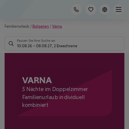
Familienurlaub
/
Bulgarien
/
Varna
Passen Sie Ihre Suche an
10.08.26
–
08.08.27
,
2 Erwachsene
VARNA
5 Nächte im Doppelzimmer
Familienurlaub individuell
kombiniert