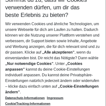
Quicklinks
verwenden dürfen, um dir das
beste Erlebnis zu bieten?
Flug & Hotel Alanya
Wir verwenden Cookies und ähnliche Technologien, um
Pauschalreisen Alanya
unsere Webseite für dich am Laufen zu halten. Dadurch
Last Minute Alanya
können wir die Nutzung unserer Plattform verstehen und
verbessern, dir Support bieten sowie Inhalte, Angebote
Familienurlaub Alanya
und Werbung anzeigen, die für dich relevant sind und zu
Urlaub Alanya
dir passen. Klicke auf
„Alle akzeptieren“
, wenn du
einverstanden bist. Dir reicht das Nötigste? Dann wähle
„Nur notwendige Cookies“
. Unter
„Cookies
anpassen“
kannst du deine Cookie-Einstellungen
Footer
Footer navigation
individuell anpassen. Du kannst deine Privatsphäre-
Über uns
Einstellungen natürlich jederzeit ändern oder widerrufen
AGB
– klicke dazu einfach unten auf
„Cookie-Einstellungen
Service & Hilfe
Bestpreisgarantie
ändern“
.
Datenschutz-Informationen
Impressum
Agenturbetreuung
Cookie-Einstellungen ändern
Folge uns
Barrierefreies Reisen
Cookie/Tracking-Informationen
Cookie-Richtlinie