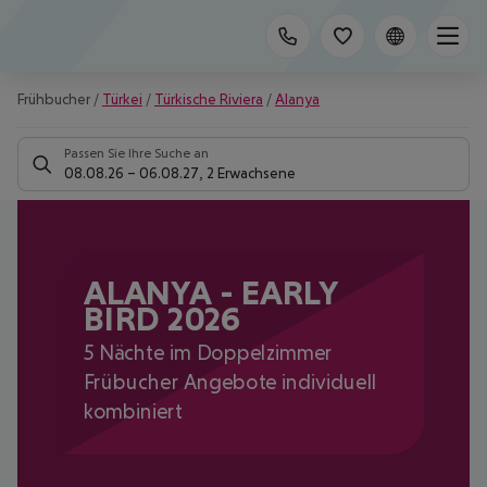
Frühbucher
/
Türkei
/
Türkische Riviera
/
Alanya
Passen Sie Ihre Suche an
08.08.26
–
06.08.27
,
2 Erwachsene
ALANYA - EARLY
BIRD 2026
5 Nächte im Doppelzimmer
Frübucher Angebote individuell
kombiniert