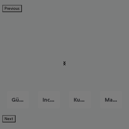
Previous
Gündogdu
Incekum
Kumköy
Manavgat
Next