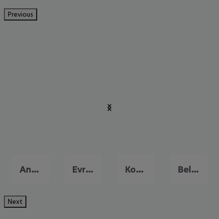
Previous
Antalya
Evrenseki
Konakli
Belek
Next