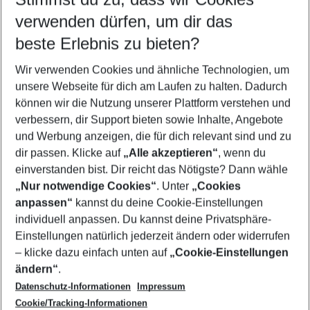
Quicklinks
verwenden dürfen, um dir das
beste Erlebnis zu bieten?
Flug & Hotel Türkische Riviera
Wir verwenden Cookies und ähnliche Technologien, um
Last Minute Türkische Riviera
unsere Webseite für dich am Laufen zu halten. Dadurch
Pauschalreisen Türkische Riviera
können wir die Nutzung unserer Plattform verstehen und
verbessern, dir Support bieten sowie Inhalte, Angebote
Urlaub Türkische Riviera
und Werbung anzeigen, die für dich relevant sind und zu
Familienurlaub Türkische Riviera
dir passen. Klicke auf
„Alle akzeptieren“
, wenn du
einverstanden bist. Dir reicht das Nötigste? Dann wähle
„Nur notwendige Cookies“
. Unter
„Cookies
anpassen“
kannst du deine Cookie-Einstellungen
Footer
Footer navigation
individuell anpassen. Du kannst deine Privatsphäre-
Über uns
Einstellungen natürlich jederzeit ändern oder widerrufen
AGB
– klicke dazu einfach unten auf
„Cookie-Einstellungen
Service & Hilfe
Bestpreisgarantie
ändern“
.
Datenschutz-Informationen
Impressum
Agenturbetreuung
Cookie-Einstellungen ändern
Folge uns
Barrierefreies Reisen
Cookie/Tracking-Informationen
Cookie-Richtlinie