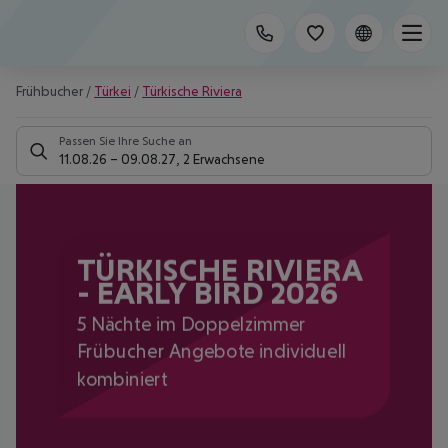
Frühbucher
/
Türkei
/
Türkische Riviera
Passen Sie Ihre Suche an
11.08.26
–
09.08.27
,
2 Erwachsene
TÜRKISCHE RIVIERA
- EARLY BIRD 2026
5 Nächte im Doppelzimmer
Frübucher Angebote individuell
kombiniert