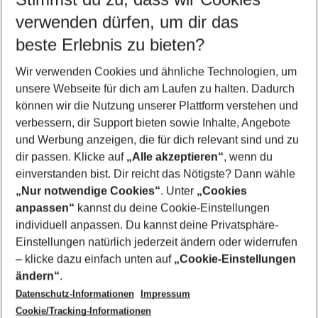
Quicklinks
verwenden dürfen, um dir das
beste Erlebnis zu bieten?
Urlaub Kolymbia
Wir verwenden Cookies und ähnliche Technologien, um
Familienurlaub Kolymbia
unsere Webseite für dich am Laufen zu halten. Dadurch
Flug & Hotel Kolymbia
können wir die Nutzung unserer Plattform verstehen und
verbessern, dir Support bieten sowie Inhalte, Angebote
Last Minute Kolymbia
und Werbung anzeigen, die für dich relevant sind und zu
Pauschalreisen Kolymbia
dir passen. Klicke auf
„Alle akzeptieren“
, wenn du
einverstanden bist. Dir reicht das Nötigste? Dann wähle
„Nur notwendige Cookies“
. Unter
„Cookies
anpassen“
kannst du deine Cookie-Einstellungen
Footer
Footer navigation
individuell anpassen. Du kannst deine Privatsphäre-
Über uns
Einstellungen natürlich jederzeit ändern oder widerrufen
AGB
– klicke dazu einfach unten auf
„Cookie-Einstellungen
Service & Hilfe
Bestpreisgarantie
ändern“
.
Datenschutz-Informationen
Impressum
Agenturbetreuung
Cookie-Einstellungen ändern
Folge uns
Barrierefreies Reisen
Cookie/Tracking-Informationen
Cookie-Richtlinie