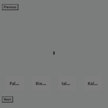
Previous
Faliraki
Kiotari
Ialysos
Kalithea
Next