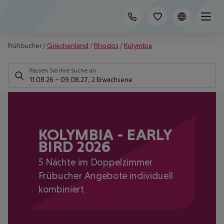
Frühbucher
/
Griechenland
/
Rhodos
/
Kolymbia
Passen Sie Ihre Suche an
11.08.26
–
09.08.27
,
2 Erwachsene
KOLYMBIA - EARLY
BIRD 2026
5 Nächte im Doppelzimmer
Frübucher Angebote individuell
kombiniert