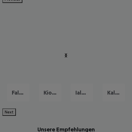
Faliraki
Kiotari
Ialysos
Kalithea
Next
Unsere Empfehlungen