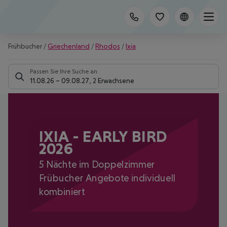
Frühbucher
/
Griechenland
/
Rhodos
/
Ixia
Passen Sie Ihre Suche an
11.08.26
–
09.08.27
,
2 Erwachsene
IXIA - EARLY BIRD
2026
5 Nächte im Doppelzimmer
Frübucher Angebote individuell
kombiniert