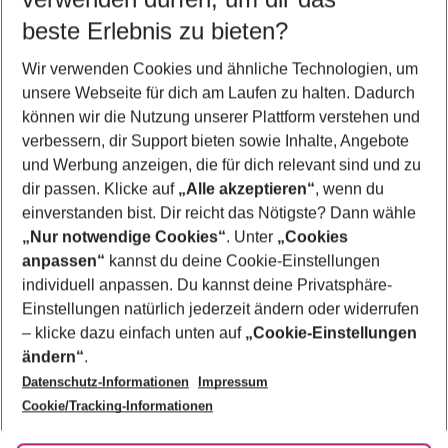
beste Erlebnis zu bieten?
Flug & Hotel Ixia
Wir verwenden Cookies und ähnliche Technologien, um
Familienurlaub Ixia
unsere Webseite für dich am Laufen zu halten. Dadurch
Last Minute Ixia
können wir die Nutzung unserer Plattform verstehen und
verbessern, dir Support bieten sowie Inhalte, Angebote
Pauschalreisen Ixia
und Werbung anzeigen, die für dich relevant sind und zu
Urlaub Ixia
dir passen. Klicke auf
„Alle akzeptieren“
, wenn du
einverstanden bist. Dir reicht das Nötigste? Dann wähle
„Nur notwendige Cookies“
. Unter
„Cookies
anpassen“
kannst du deine Cookie-Einstellungen
Footer
Footer navigation
individuell anpassen. Du kannst deine Privatsphäre-
Über uns
Einstellungen natürlich jederzeit ändern oder widerrufen
AGB
– klicke dazu einfach unten auf
„Cookie-Einstellungen
Service & Hilfe
Bestpreisgarantie
ändern“
.
Datenschutz-Informationen
Impressum
Agenturbetreuung
Cookie-Einstellungen ändern
Folge uns
Barrierefreies Reisen
Cookie/Tracking-Informationen
Cookie-Richtlinie
Check-in
Datenschutz