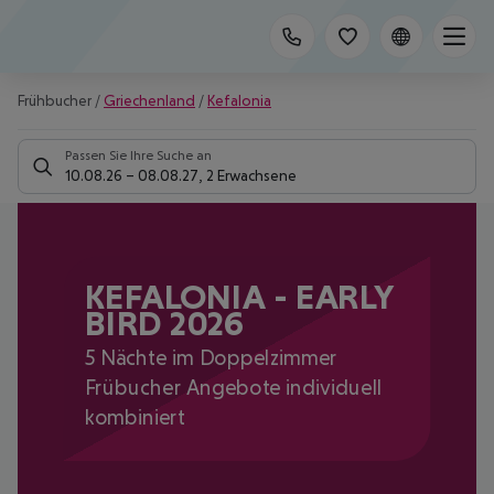
Frühbucher
/
Griechenland
/
Kefalonia
Passen Sie Ihre Suche an
10.08.26
–
08.08.27
,
2 Erwachsene
KEFALONIA - EARLY
BIRD 2026
5 Nächte im Doppelzimmer
Frübucher Angebote individuell
kombiniert