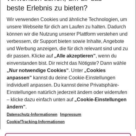
beste Erlebnis zu bieten?
Urlaub Kefalonia
Wir verwenden Cookies und ähnliche Technologien, um
Last Minute Kefalonia
unsere Webseite für dich am Laufen zu halten. Dadurch
Pauschalreisen Kefalonia
können wir die Nutzung unserer Plattform verstehen und
verbessern, dir Support bieten sowie Inhalte, Angebote
Familienurlaub Kefalonia
und Werbung anzeigen, die für dich relevant sind und zu
Flug & Hotel Kefalonia
dir passen. Klicke auf
„Alle akzeptieren“
, wenn du
einverstanden bist. Dir reicht das Nötigste? Dann wähle
„Nur notwendige Cookies“
. Unter
„Cookies
anpassen“
kannst du deine Cookie-Einstellungen
Footer
Footer navigation
individuell anpassen. Du kannst deine Privatsphäre-
Über uns
Einstellungen natürlich jederzeit ändern oder widerrufen
AGB
– klicke dazu einfach unten auf
„Cookie-Einstellungen
Service & Hilfe
Bestpreisgarantie
ändern“
.
Datenschutz-Informationen
Impressum
Agenturbetreuung
Cookie-Einstellungen ändern
Folge uns
Barrierefreies Reisen
Cookie/Tracking-Informationen
Cookie-Richtlinie
Check-in
Datenschutz
FAQ