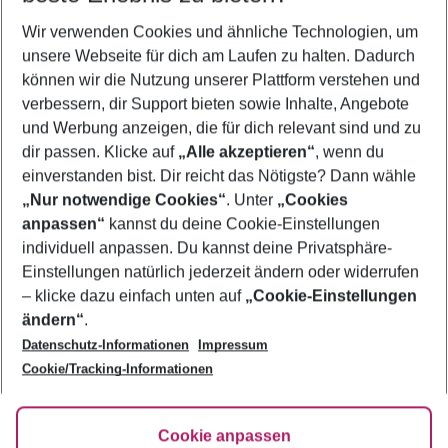
Wir verwenden Cookies und ähnliche Technologien, um
Frübucher Angebote Kefalonia für 2026
unsere Webseite für dich am Laufen zu halten. Dadurch
Last Minute Kefalonia
können wir die Nutzung unserer Plattform verstehen und
verbessern, dir Support bieten sowie Inhalte, Angebote
Pauschalreisen Kefalonia
und Werbung anzeigen, die für dich relevant sind und zu
Flug & Hotel Kefalonia
dir passen. Klicke auf
„Alle akzeptieren“
, wenn du
einverstanden bist. Dir reicht das Nötigste? Dann wähle
„Nur notwendige Cookies“
. Unter
„Cookies
anpassen“
kannst du deine Cookie-Einstellungen
Footer
Footer navigation
individuell anpassen. Du kannst deine Privatsphäre-
Über uns
Einstellungen natürlich jederzeit ändern oder widerrufen
AGB
– klicke dazu einfach unten auf
„Cookie-Einstellungen
Service & Hilfe
Bestpreisgarantie
ändern“
.
Datenschutz-Informationen
Impressum
Agenturbetreuung
Cookie-Einstellungen ändern
Folge uns
Barrierefreies Reisen
Cookie/Tracking-Informationen
Cookie-Richtlinie
Check-in
Datenschutz
FAQ
Fakten
Cookie anpassen
HanseMerkur Reiseversicherung
Flexibel buchen