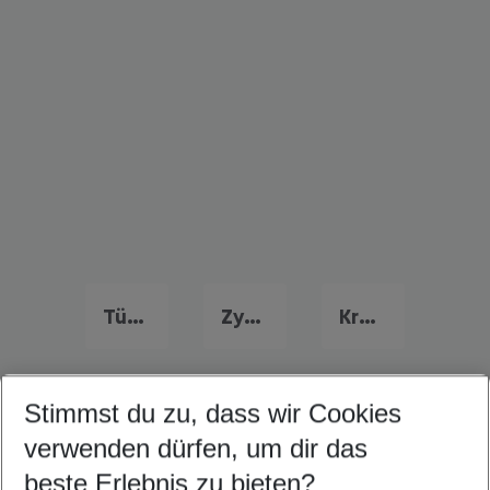
Türkei Familienurlaub
Zypern Familienurlaub
Kroatien Familienurlaub
Stimmst du zu, dass wir Cookies
Quicklinks
verwenden dürfen, um dir das
beste Erlebnis zu bieten?
Urlaub Kefalonia