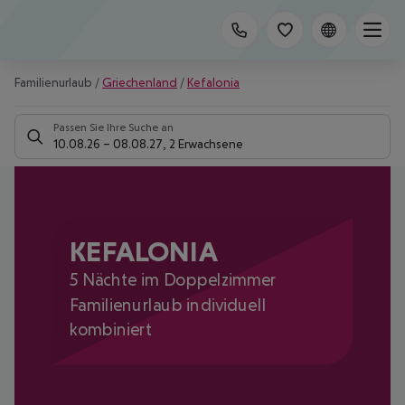
Familienurlaub
/
Griechenland
/
Kefalonia
Passen Sie Ihre Suche an
10.08.26
–
08.08.27
,
2 Erwachsene
KEFALONIA
5 Nächte im Doppelzimmer
Familienurlaub individuell
kombiniert