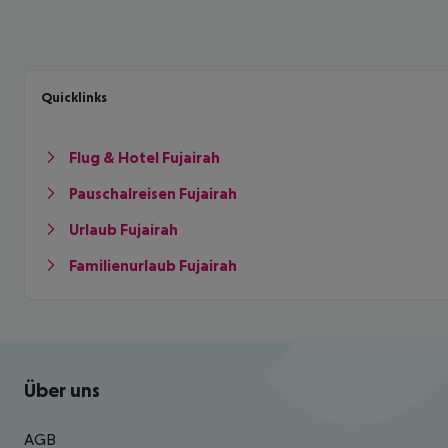
Quicklinks
Flug & Hotel Fujairah
Pauschalreisen Fujairah
Urlaub Fujairah
Familienurlaub Fujairah
Footer
Footer navigation
Über uns
AGB