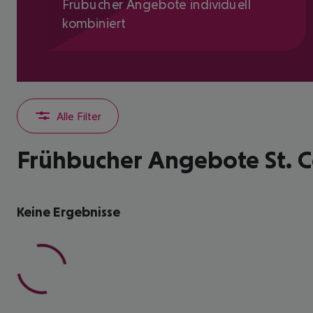
Frübucher Angebote individuell
kombiniert
Alle Filter
Frühbucher Angebote St. C
Keine Ergebnisse