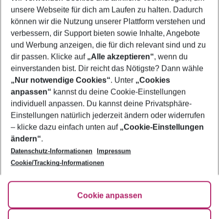
unsere Webseite für dich am Laufen zu halten. Dadurch
Flug & Hotel St. Constantine
können wir die Nutzung unserer Plattform verstehen und
verbessern, dir Support bieten sowie Inhalte, Angebote
Last Minute St. Constantine
und Werbung anzeigen, die für dich relevant sind und zu
Urlaub St. Constantine
dir passen. Klicke auf
„Alle akzeptieren“
, wenn du
einverstanden bist. Dir reicht das Nötigste? Dann wähle
„Nur notwendige Cookies“
. Unter
„Cookies
anpassen“
kannst du deine Cookie-Einstellungen
Footer
Footer navigation
individuell anpassen. Du kannst deine Privatsphäre-
Über uns
Einstellungen natürlich jederzeit ändern oder widerrufen
AGB
– klicke dazu einfach unten auf
„Cookie-Einstellungen
Service & Hilfe
Bestpreisgarantie
ändern“
.
Datenschutz-Informationen
Impressum
Agenturbetreuung
Cookie-Einstellungen ändern
Folge uns
Barrierefreies Reisen
Cookie/Tracking-Informationen
Cookie-Richtlinie
Check-in
Datenschutz
FAQ
Fakten
Cookie anpassen
HanseMerkur Reiseversicherung
Flexibel buchen
Hilfe & Kontakt
Impressum