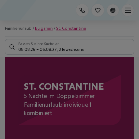
Familienurlaub
/
Bulgarien
/
St. Constantine
Passen Sie Ihre Suche an
08.08.26
–
06.08.27
,
2 Erwachsene
ST. CONSTANTINE
5 Nächte im Doppelzimmer
Familienurlaub individuell
kombiniert