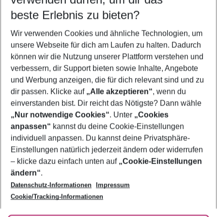
beste Erlebnis zu bieten?
Flug & Hotel Gündogdu
Wir verwenden Cookies und ähnliche Technologien, um
Pauschalreisen Gündogdu
unsere Webseite für dich am Laufen zu halten. Dadurch
Urlaub Gündogdu
können wir die Nutzung unserer Plattform verstehen und
verbessern, dir Support bieten sowie Inhalte, Angebote
Frübucher Angebote Gündogdu für 2026
und Werbung anzeigen, die für dich relevant sind und zu
Last Minute Gündogdu
dir passen. Klicke auf
„Alle akzeptieren“
, wenn du
einverstanden bist. Dir reicht das Nötigste? Dann wähle
„Nur notwendige Cookies“
. Unter
„Cookies
anpassen“
kannst du deine Cookie-Einstellungen
Footer
Footer navigation
individuell anpassen. Du kannst deine Privatsphäre-
Über uns
Einstellungen natürlich jederzeit ändern oder widerrufen
AGB
– klicke dazu einfach unten auf
„Cookie-Einstellungen
Service & Hilfe
Bestpreisgarantie
ändern“
.
Datenschutz-Informationen
Impressum
Agenturbetreuung
Cookie-Einstellungen ändern
Folge uns
Barrierefreies Reisen
Cookie/Tracking-Informationen
Cookie-Richtlinie
Check-in
Datenschutz