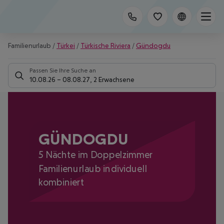
Familienurlaub
/
Türkei
/
Türkische Riviera
/
Gündogdu
Passen Sie Ihre Suche an
10.08.26
–
08.08.27
,
2 Erwachsene
GÜNDOGDU
5 Nächte im Doppelzimmer
Familienurlaub individuell
kombiniert