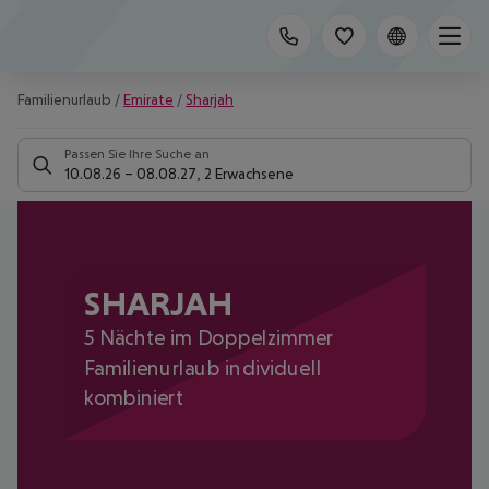
Familienurlaub
/
Emirate
/
Sharjah
Passen Sie Ihre Suche an
10.08.26
–
08.08.27
,
2 Erwachsene
SHARJAH
5 Nächte im Doppelzimmer
Familienurlaub individuell
kombiniert