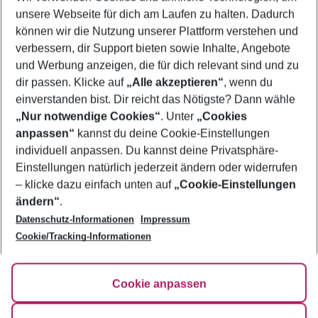
unsere Webseite für dich am Laufen zu halten. Dadurch
Frübucher Angebote Sharjah für 2026
können wir die Nutzung unserer Plattform verstehen und
verbessern, dir Support bieten sowie Inhalte, Angebote
Pauschalreisen Sharjah
und Werbung anzeigen, die für dich relevant sind und zu
Urlaub Sharjah
dir passen. Klicke auf
„Alle akzeptieren“
, wenn du
einverstanden bist. Dir reicht das Nötigste? Dann wähle
„Nur notwendige Cookies“
. Unter
„Cookies
anpassen“
kannst du deine Cookie-Einstellungen
Footer
Footer navigation
individuell anpassen. Du kannst deine Privatsphäre-
Über uns
Einstellungen natürlich jederzeit ändern oder widerrufen
AGB
– klicke dazu einfach unten auf
„Cookie-Einstellungen
Service & Hilfe
Bestpreisgarantie
ändern“
.
Datenschutz-Informationen
Impressum
Agenturbetreuung
Cookie-Einstellungen ändern
Folge uns
Barrierefreies Reisen
Cookie/Tracking-Informationen
Cookie-Richtlinie
Check-in
Datenschutz
FAQ
Fakten
Cookie anpassen
HanseMerkur Reiseversicherung
Flexibel buchen
Hilfe & Kontakt
Impressum