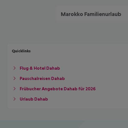
Marokko Familienurlaub
Quicklinks
Flug & Hotel Dahab
Pauschalreisen Dahab
Frübucher Angebote Dahab für 2026
Urlaub Dahab
Footer