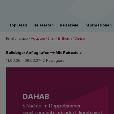
Top Deals
Reisearten
Reiseziele
Informationen
Familienurlaub
/
Ägypten
/
Sharm El Sheikh
/
Dahab
Beliebiger Abflughafen
Alle Reiseziele
11.08.26
–
09.08.27
2 Passagiere
DAHAB
5 Nächte im Doppelzimmer
Familienurlaub individuell kombiniert