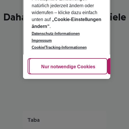
natürlich jederzeit ändern oder
widerrufen – klicke dazu einfach
Dahab - schönste Reiseziele
unten auf
„Cookie-Einstellungen
ändern“
.
Datenschutz-Informationen
Impressum
Cookie/Tracking-Informationen
Cookie anpassen
Nur notwendige Cookies
Alle
Taba