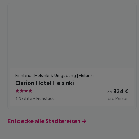
Finnland | Helsinki & Umgebung | Helsinki
Clarion Hotel Helsinki
324
€
ab
4
3 Nächte
+
Frühstück
pro Person
Entdecke alle Städtereisen →