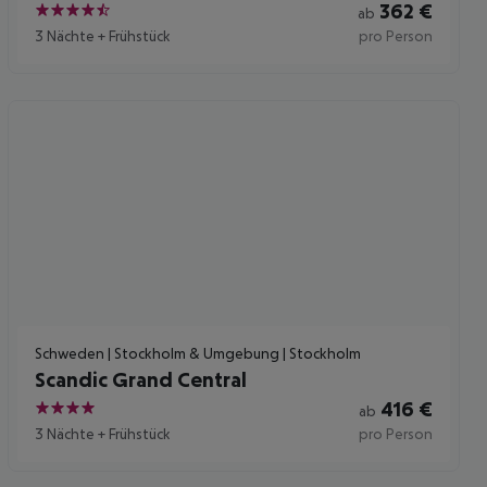
362
€
ab
4.5
3 Nächte
+
Frühstück
pro Person
Schweden | Stockholm & Umgebung | Stockholm
Scandic Grand Central
416
€
ab
4
3 Nächte
+
Frühstück
pro Person