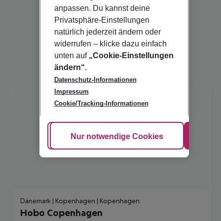
anpassen. Du kannst deine
Privatsphäre-Einstellungen
natürlich jederzeit ändern oder
widerrufen – klicke dazu einfach
unten auf
„Cookie-Einstellungen
ändern“
.
Datenschutz-Informationen
Impressum
Cookie/Tracking-Informationen
Cookie anpassen
Nur notwendige Cookies
Alle
Dänemark | Kopenhagen | Kopenhagen
Hobo Copenhagen