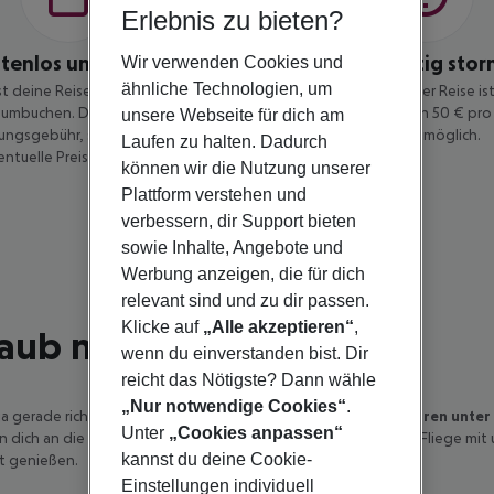
Erlebnis zu bieten?
stenlos umbuchen
Kostengünstig stor
Wir verwenden Cookies und
ähnliche Technologien, um
t deine Reise bis 14 Tage vor
Eine Stornierung deiner Reise is
umbuchen. Dabei zahlst du keine
vor Reisebeginn gegen 50 € pro 
unsere Webseite für dich am
ngsgebühr, sondern nur die
Jahren) möglich.
Laufen zu halten. Dadurch
entuelle Preisdifferenz.
können wir die Nutzung unserer
Plattform verstehen und
verbessern, dir Support bieten
sowie Inhalte, Angebote und
Werbung anzeigen, die für dich
relevant sind und zu dir passen.
Klicke auf
„Alle akzeptieren“
,
aub mit Flug & Hotel
wenn du einverstanden bist. Dir
reicht das Nötigste? Dann wähle
„Nur notwendige Cookies“
.
ja gerade richtig! Vom
winterlichen Städtetrip
über
Huskytouren
unter
Unter
„Cookies anpassen“
n dich an die schönsten Ziele und machen Winterträume wahr. Fliege mi
kannst du deine Cookie-
lt genießen.
Einstellungen individuell