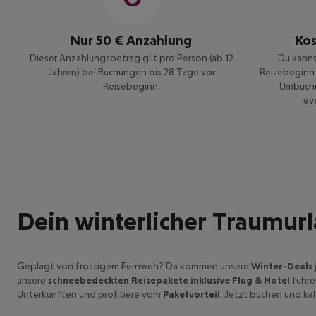
Flug & Hotel
Nur 50 € Anzahlung
Ko
Dieser Anzahlungsbetrag gilt pro Person (ab 12
Du kanns
Jahren) bei Buchungen bis 28 Tage vor
Reisebeginn 
Reisebeginn.
Umbuchu
ev
Dein winterlicher Traumurl
Geplagt von frostigem Fernweh? Da kommen unsere
Winter-Deals
unsere
schneebedeckten Reisepakete inklusive Flug & Hotel
führe
Unterkünften und profitiere vom
Paketvorteil
. Jetzt buchen und ka