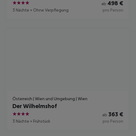
498
€
ab
4
3 Nächte
+
Ohne Verpflegung
pro Person
Österreich | Wien und Umgebung | Wien
Der Wilhelmshof
363
€
ab
4
3 Nächte
+
Frühstück
pro Person