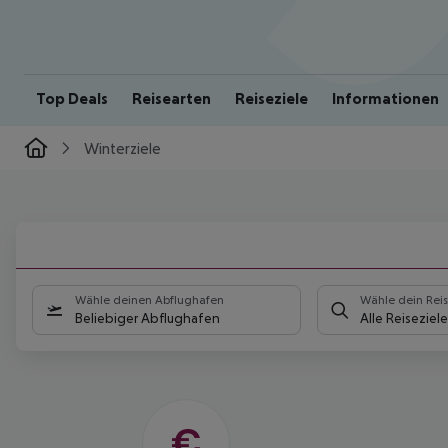
Top Deals
Reisearten
Reiseziele
Informationen
Winterziele
POLARLICHTER
UND
Wähle deinen Abflughafen
Wähle dein Reis
PULVERSCHNEE
Beliebiger Abflughafen
Alle Reiseziele
Sichere dir pauschal
entspanntes
Winterglück inklusive