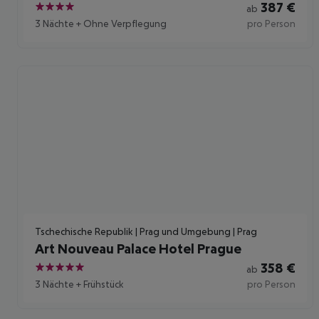
387
€
ab
4
3 Nächte
+
Ohne Verpflegung
pro Person
Tschechische Republik | Prag und Umgebung | Prag
Art Nouveau Palace Hotel Prague
358
€
ab
5
3 Nächte
+
Frühstück
pro Person