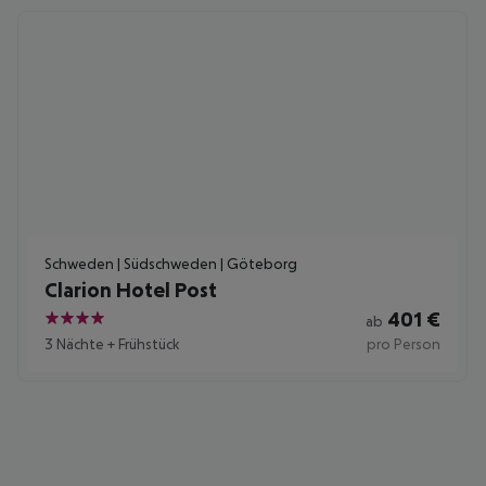
Schweden | Südschweden | Göteborg
Clarion Hotel Post
401
€
ab
4
3 Nächte
+
Frühstück
pro Person