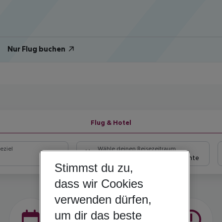
Nur Flug buchen
Flug & Hotel
eziel
Wähle deinen Reisezeitraum
09.08.26
–
07.08.27
5-8 Nächte
Stimmst du zu,
dass wir Cookies
verwenden dürfen,
um dir das beste