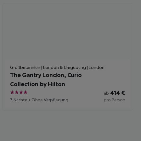
Großbritannien | London & Umgebung | London
The Gantry London, Curio
Collection by Hilton
414
€
ab
4
3 Nächte
+
Ohne Verpflegung
pro Person