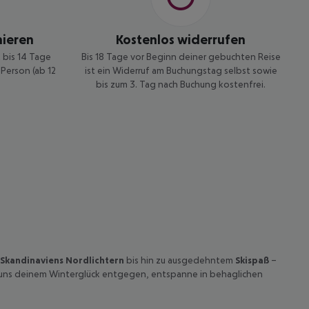
nieren
Kostenlos widerrufen
t bis 14 Tage
Bis 18 Tage vor Beginn deiner gebuchten Reise
Person (ab 12
ist ein Widerruf am Buchungstag selbst sowie
bis zum 3. Tag nach Buchung kostenfrei.
 Skandinaviens Nordlichtern
bis hin zu ausgedehntem
Skispaß
–
t uns deinem Winterglück entgegen, entspanne in behaglichen