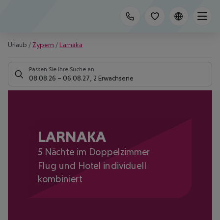
Urlaub
/
Zypern
/
Larnaka
Passen Sie Ihre Suche an
08.08.26
–
06.08.27
,
2 Erwachsene
LARNAKA
5 Nächte im Doppelzimmer
Flug und Hotel individuell
kombiniert