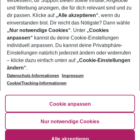
verbessern, dir Support bieten sowie Inhalte, Angebote
Familienurlaub Larnaka
und Werbung anzeigen, die für dich relevant sind und zu
Pauschalreisen Larnaka
dir passen. Klicke auf
„Alle akzeptieren“
, wenn du
einverstanden bist. Dir reicht das Nötigste? Dann wähle
„Nur notwendige Cookies“
. Unter
„Cookies
anpassen“
kannst du deine Cookie-Einstellungen
Footer
Footer navigation
individuell anpassen. Du kannst deine Privatsphäre-
Über uns
Einstellungen natürlich jederzeit ändern oder widerrufen
AGB
– klicke dazu einfach unten auf
„Cookie-Einstellungen
Service & Hilfe
Bestpreisgarantie
ändern“
.
Datenschutz-Informationen
Impressum
Agenturbetreuung
Cookie-Einstellungen ändern
Folge uns
Barrierefreies Reisen
Cookie/Tracking-Informationen
Cookie-Richtlinie
Check-in
Datenschutz
FAQ
Fakten
Cookie anpassen
HanseMerkur Reiseversicherung
Flexibel buchen
Hilfe & Kontakt
Impressum
Newsletter
Nur notwendige Cookies
Ergebnisse filtern
Alle akzeptieren