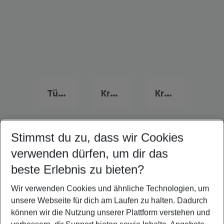
Türkei Urlaub
Kreta Urlaub
Kroatien Urlaub
Stimmst du zu, dass wir Cookies
Quicklinks
verwenden dürfen, um dir das
beste Erlebnis zu bieten?
Frübucher Angebote Larnaka für 2026
Wir verwenden Cookies und ähnliche Technologien, um
Flug & Hotel Larnaka
unsere Webseite für dich am Laufen zu halten. Dadurch
Last Minute Larnaka
können wir die Nutzung unserer Plattform verstehen und