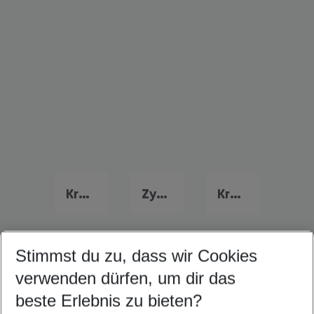
Kreta Urlaub
Zypern Urlaub
Kroatien Urlaub
Stimmst du zu, dass wir Cookies
Quicklinks
verwenden dürfen, um dir das
beste Erlebnis zu bieten?
Pauschalreisen Bitez