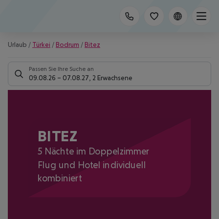
Urlaub
/
Türkei
/
Bodrum
/
Bitez
Passen Sie Ihre Suche an
09.08.26
–
07.08.27
,
2 Erwachsene
BITEZ
5 Nächte im Doppelzimmer
Flug und Hotel individuell
kombiniert