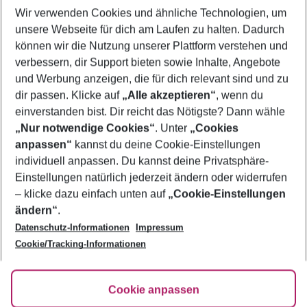
Wir verwenden Cookies und ähnliche Technologien, um
Familienurlaub Bitez
unsere Webseite für dich am Laufen zu halten. Dadurch
Frübucher Angebote Bitez für 2026
können wir die Nutzung unserer Plattform verstehen und
verbessern, dir Support bieten sowie Inhalte, Angebote
Flug & Hotel Bitez
und Werbung anzeigen, die für dich relevant sind und zu
Last Minute Bitez
dir passen. Klicke auf
„Alle akzeptieren“
, wenn du
einverstanden bist. Dir reicht das Nötigste? Dann wähle
„Nur notwendige Cookies“
. Unter
„Cookies
anpassen“
kannst du deine Cookie-Einstellungen
Footer
Footer navigation
individuell anpassen. Du kannst deine Privatsphäre-
Über uns
Einstellungen natürlich jederzeit ändern oder widerrufen
AGB
– klicke dazu einfach unten auf
„Cookie-Einstellungen
Service & Hilfe
Bestpreisgarantie
ändern“
.
Datenschutz-Informationen
Impressum
Agenturbetreuung
Cookie-Einstellungen ändern
Folge uns
Barrierefreies Reisen
Cookie/Tracking-Informationen
Cookie-Richtlinie
Check-in
Datenschutz
FAQ
Fakten
Cookie anpassen
HanseMerkur Reiseversicherung
Flexibel buchen