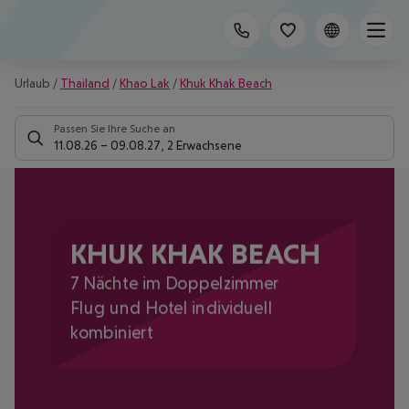
Urlaub
/
Thailand
/
Khao Lak
/
Khuk Khak Beach
Passen Sie Ihre Suche an
11.08.26
–
09.08.27
,
2 Erwachsene
KHUK KHAK BEACH
7 Nächte im Doppelzimmer
Flug und Hotel individuell
kombiniert