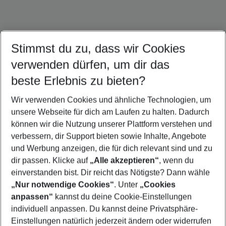
Stimmst du zu, dass wir Cookies
Bali Urlaub
Sri Lanka Urlaub
Singapur Urlaub
verwenden dürfen, um dir das
beste Erlebnis zu bieten?
Wir verwenden Cookies und ähnliche Technologien, um
Quicklinks
unsere Webseite für dich am Laufen zu halten. Dadurch
können wir die Nutzung unserer Plattform verstehen und
verbessern, dir Support bieten sowie Inhalte, Angebote
Pauschalreisen Khuk Khak Beach
und Werbung anzeigen, die für dich relevant sind und zu
Flug & Hotel Khuk Khak Beach
dir passen. Klicke auf
„Alle akzeptieren“
, wenn du
einverstanden bist. Dir reicht das Nötigste? Dann wähle
„Nur notwendige Cookies“
. Unter
„Cookies
anpassen“
kannst du deine Cookie-Einstellungen
Footer
Footer navigation
individuell anpassen. Du kannst deine Privatsphäre-
Über uns
Einstellungen natürlich jederzeit ändern oder widerrufen