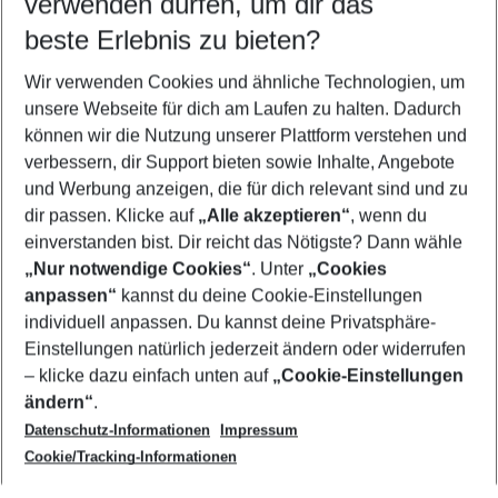
verwenden dürfen, um dir das
beste Erlebnis zu bieten?
Frübucher Angebote La Gomera für 2026
Wir verwenden Cookies und ähnliche Technologien, um
Pauschalreisen La Gomera
unsere Webseite für dich am Laufen zu halten. Dadurch
Familienurlaub La Gomera
können wir die Nutzung unserer Plattform verstehen und
verbessern, dir Support bieten sowie Inhalte, Angebote
Last Minute La Gomera
und Werbung anzeigen, die für dich relevant sind und zu
Flug & Hotel La Gomera
dir passen. Klicke auf
„Alle akzeptieren“
, wenn du
einverstanden bist. Dir reicht das Nötigste? Dann wähle
„Nur notwendige Cookies“
. Unter
„Cookies
anpassen“
kannst du deine Cookie-Einstellungen
Footer
Footer navigation
individuell anpassen. Du kannst deine Privatsphäre-
Über uns
Einstellungen natürlich jederzeit ändern oder widerrufen
AGB
– klicke dazu einfach unten auf
„Cookie-Einstellungen
Service & Hilfe
Bestpreisgarantie
ändern“
.
Datenschutz-Informationen
Impressum
Agenturbetreuung
Cookie-Einstellungen ändern
Folge uns
Barrierefreies Reisen
Cookie/Tracking-Informationen
Cookie-Richtlinie
Check-in
Datenschutz