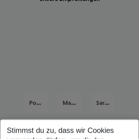
Portugal Urlaub
Malta Urlaub
Sardinien Urlaub
Stimmst du zu, dass wir Cookies
Quicklinks