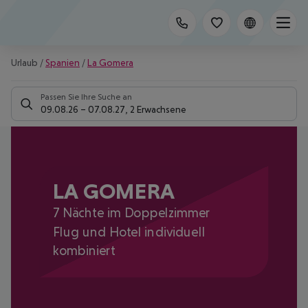
Urlaub
/
Spanien
/
La Gomera
Passen Sie Ihre Suche an
09.08.26
–
07.08.27
,
2 Erwachsene
LA GOMERA
7 Nächte im Doppelzimmer
Flug und Hotel individuell
kombiniert