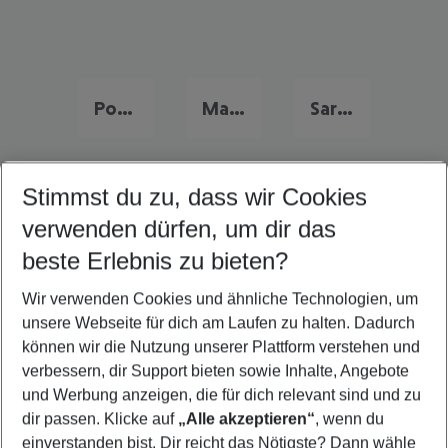
Portugal Urlaub
Malta Urlaub
Sardinien Urlaub
Stimmst du zu, dass wir Cookies
Quicklinks
verwenden dürfen, um dir das
beste Erlebnis zu bieten?
Last Minute Almunecar
Wir verwenden Cookies und ähnliche Technologien, um
Familienurlaub Almunecar
unsere Webseite für dich am Laufen zu halten. Dadurch
Frübucher Angebote Almunecar für 2026
können wir die Nutzung unserer Plattform verstehen und
verbessern, dir Support bieten sowie Inhalte, Angebote
Flug & Hotel Almunecar
und Werbung anzeigen, die für dich relevant sind und zu
Pauschalreisen Almunecar
dir passen. Klicke auf
„Alle akzeptieren“
, wenn du
einverstanden bist. Dir reicht das Nötigste? Dann wähle