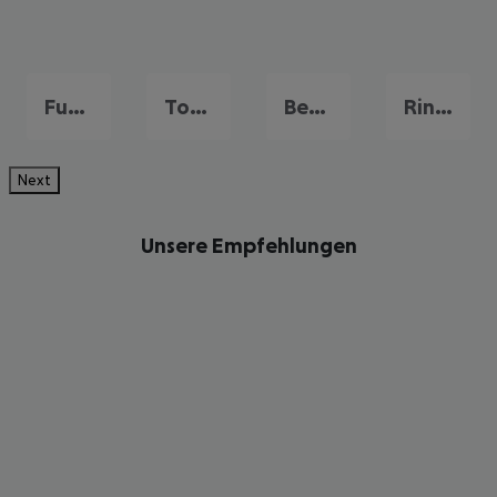
Fuengirola
Torremolinos
Benalmadena Costa
Rincon de la Victoria
Next
Unsere Empfehlungen