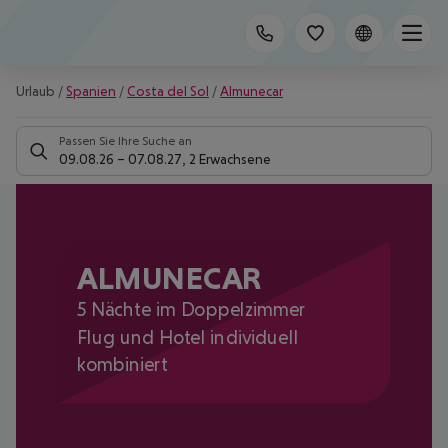
Urlaub
/
Spanien
/
Costa del Sol
/
Almunecar
Passen Sie Ihre Suche an
09.08.26
–
07.08.27
,
2 Erwachsene
ALMUNECAR
5 Nächte im Doppelzimmer
Flug und Hotel individuell
kombiniert